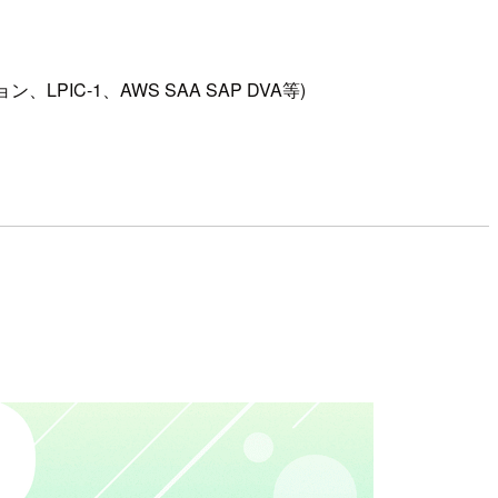
C-1、AWS SAA SAP DVA等)
。