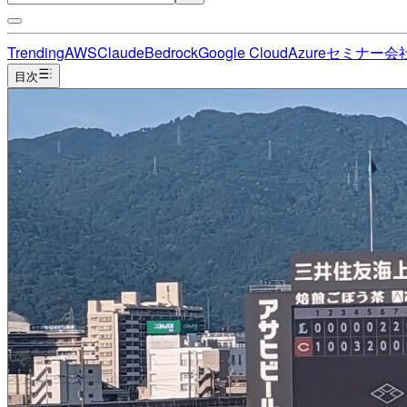
Trending
AWS
Claude
Bedrock
Google Cloud
Azure
セミナー
会
目次