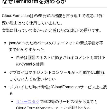
なぜTerraformを始めるか
CloudFormationはAWS公式の機能と言う理由で選定に特に
深い理由はなく使用していました。
実際に触っていて良かったと感じたのは以下の通りです。
json/yamlのためベースのフォーマットの新規学習が不
要で始めやすかった
自分は
のネストに悩まされずコメントも書ける
{}
のでyamlを使用
デプロイはマネジメントコンソールから可能でCLI慣れ
してない人でも使いやすい
デプロイした時の情報がCloudFormationサービス上に残
る
リソースタグ
でEC2等のサービス側から見ても
CloudFormationで作ったことが判別できる