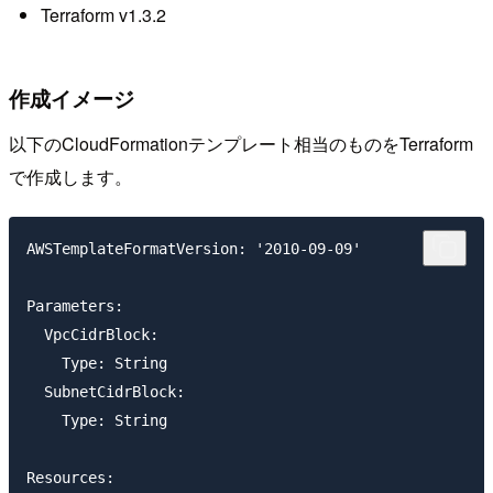
Terraform v1.3.2
作成イメージ
以下のCloudFormationテンプレート相当のものをTerraform
で作成します。
AWSTemplateFormatVersion: '2010-09-09'

Parameters:

  VpcCidrBlock:

    Type: String

  SubnetCidrBlock:

    Type: String

Resources:
