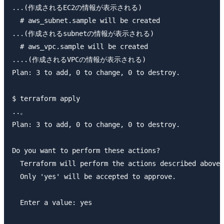
...(作成されるEC2の情報が表示される)

  # aws_subnet.sample will be created

...(作成されるsubnetの情報が表示される)

  # aws_vpc.sample will be created

....(作成されるVPCの情報が表示される)

Plan: 3 to add, 0 to change, 0 to destroy.

$ terraform apply

..。

Plan: 3 to add, 0 to change, 0 to destroy.

Do you want to perform these actions?

  Terraform will perform the actions described above.

  Only 'yes' will be accepted to approve.

  Enter a value: yes
