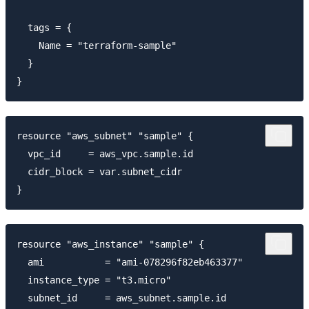
  tags = {

    Name = "terraform-sample"

  }

resource "aws_subnet" "sample" {

  vpc_id     = aws_vpc.sample.id

  cidr_block = var.subnet_cidr

resource "aws_instance" "sample" {

  ami           = "ami-078296f82eb463377"

  instance_type = "t3.micro"

  subnet_id     = aws_subnet.sample.id
