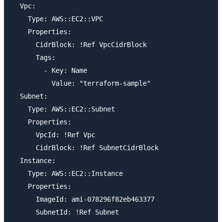
  Vpc:

    Type: AWS::EC2::VPC

    Properties:

      CidrBlock: !Ref VpcCidrBlock

      Tags:

        - Key: Name

          Value: "terraform-sample"

  Subnet:

    Type: AWS::EC2::Subnet

    Properties:

      VpcId: !Ref Vpc

      CidrBlock: !Ref SubnetCidrBlock

  Instance:

    Type: AWS::EC2::Instance

    Properties:

      ImageId: ami-078296f82eb463377

      SubnetId: !Ref Subnet
