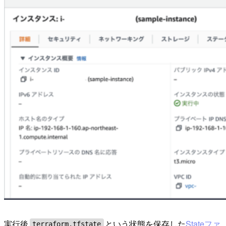
実行後
という状態を保存した
Stateファ
terraform.tfstate