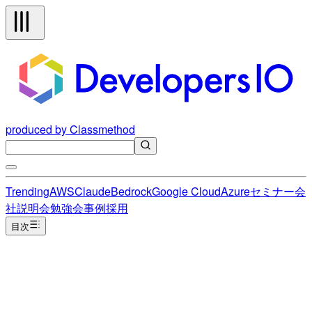
produced by Classmethod
Trending
AWS
Claude
Bedrock
Google Cloud
Azure
セミナー
会
社説明会
勉強会
事例
採用
目次