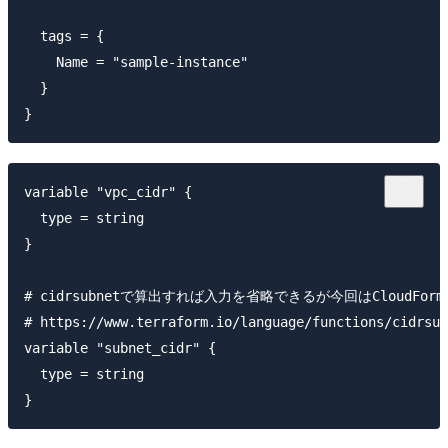
  tags = {

    Name = "sample-instance"

  }

variable "vpc_cidr" {

  type = string

}

# cidrsubnetで算出すれば入力を省略できるが今回はCloudFo
# https://www.terraform.io/language/functions/cidrsub
variable "subnet_cidr" {

  type = string
