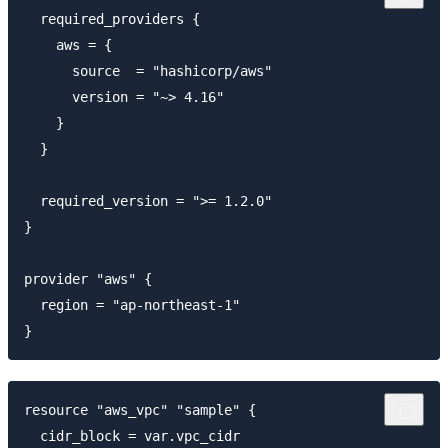
  required_providers {

    aws = {

      source  = "hashicorp/aws"

      version = "~> 4.16"

    }

  }

  required_version = ">= 1.2.0"

}

provider "aws" {

  region = "ap-northeast-1"

resource "aws_vpc" "sample" {

  cidr_block = var.vpc_cidr
