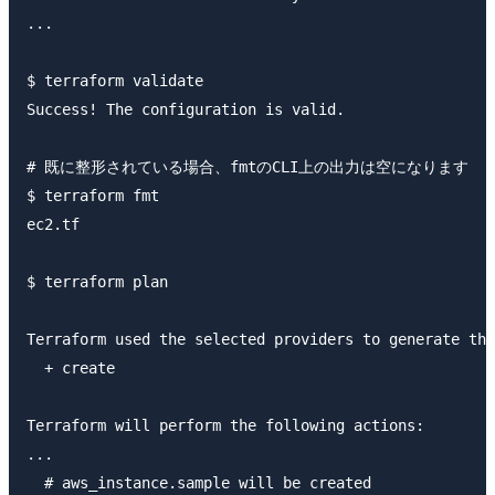
...

$ terraform validate

Success! The configuration is valid.

# 既に整形されている場合、fmtのCLI上の出力は空になります

$ terraform fmt

ec2.tf

$ terraform plan

Terraform used the selected providers to generate the
  + create

Terraform will perform the following actions:

...

  # aws_instance.sample will be created
