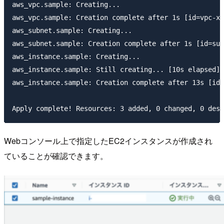
aws_vpc.sample: Creating...

aws_vpc.sample: Creation complete after 1s [id=vpc-xx
aws_subnet.sample: Creating...

aws_subnet.sample: Creation complete after 1s [id=sub
aws_instance.sample: Creating...

aws_instance.sample: Still creating... [10s elapsed]

aws_instance.sample: Creation complete after 13s [id=
Webコンソール上で指定したEC2インスタンスが作成され
ていることが確認できます。