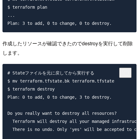
$ terraform plan

...

作成したリソースが確認できたのでdestroyを実行して削除
します。
# Stateファイルを元に戻してから実行する

$ mv terraform.tfstate.bk terraform.tfstate

$ terraform destroy

Plan: 0 to add, 0 to change, 3 to destroy.

Do you really want to destroy all resources?

  Terraform will destroy all your managed infrastruct
  There is no undo. Only 'yes' will be accepted to co