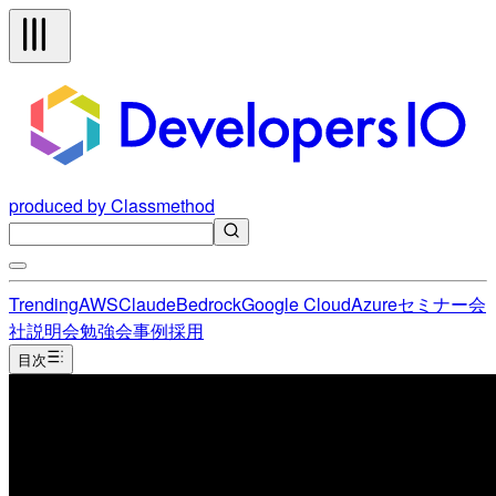
produced by Classmethod
Trending
AWS
Claude
Bedrock
Google Cloud
Azure
セミナー
会
社説明会
勉強会
事例
採用
目次