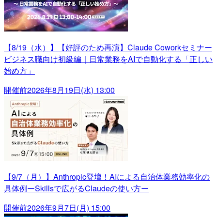
【8/19（水）】【好評のため再演】Claude Coworkセミナー
ビジネス職向け初級編｜日常業務をAIで自動化する「正しい
始め方」
開催前
2026年8月19日(水) 13:00
【9/7（月）】Anthropic登壇！AIによる自治体業務効率化の
具体例ーSkillsで広がるClaudeの使い方ー
開催前
2026年9月7日(月) 15:00