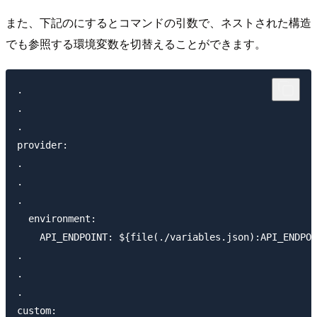
また、下記のにするとコマンドの引数で、ネストされた構造
でも参照する環境変数を切替えることができます。
.

.

.

provider:

.

.

.

  environment:

    API_ENDPOINT: ${file(./variables.json):API_ENDPOI
.

.

.

custom:
