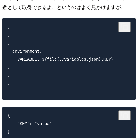
数として取得できるよ、というのはよく見かけますが、
.

.

.

  environment:

    VARIABLE: ${file(./variables.json):KEY}

.

.

.

{

    "KEY": "value"
