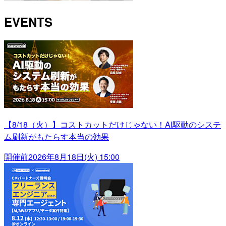
EVENTS
【8/18（火）】コストカットだけじゃない！AI駆動のシステ
ム刷新がもたらす本当の効果
開催前
2026年8月18日(火) 15:00