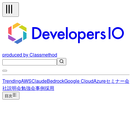
produced by Classmethod
Trending
AWS
Claude
Bedrock
Google Cloud
Azure
セミナー
会
社説明会
勉強会
事例
採用
目次