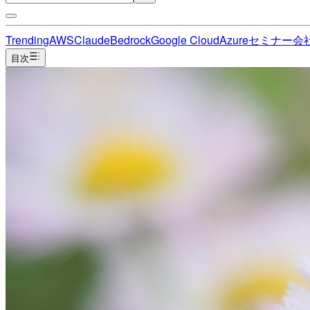
Trending
AWS
Claude
Bedrock
Google Cloud
Azure
セミナー
会
目次