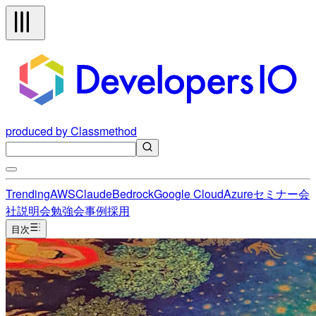
produced by Classmethod
Trending
AWS
Claude
Bedrock
Google Cloud
Azure
セミナー
会
社説明会
勉強会
事例
採用
目次