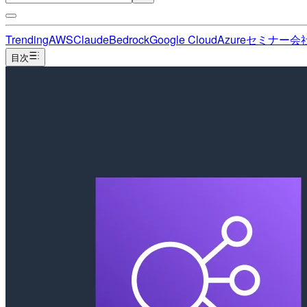
Trending
AWS
Claude
Bedrock
Google Cloud
Azure
セミナー
会
目次