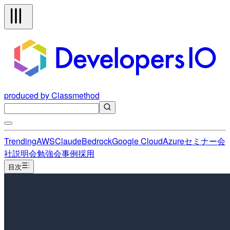
produced by Classmethod
Trending
AWS
Claude
Bedrock
Google Cloud
Azure
セミナー
会
社説明会
勉強会
事例
採用
目次