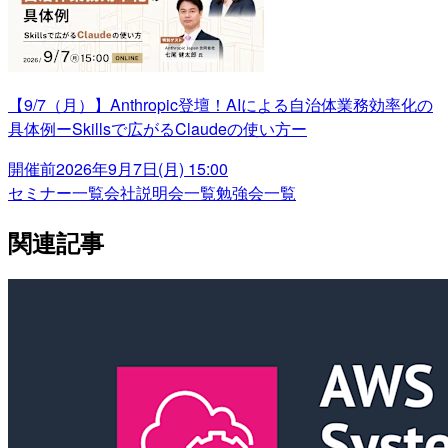
【9/7（月）】Anthropic登壇！AIによる自治体業務効率化の
具体例ーSkillsで広がるClaudeの使い方ー
開催前
2026年9月7日(月) 15:00
セミナー一覧
会社説明会一覧
勉強会一覧
関連記事