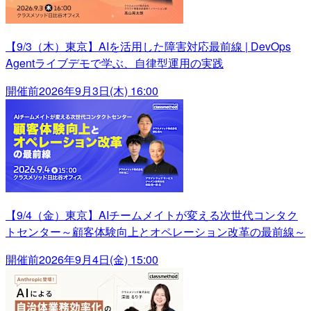
【9/3（木）東京】AIを活用した障害対応最前線 | DevOps
Agentライブデモで学ぶ、自律型運用の実践
開催前
2026年9月3日(木) 16:00
【9/4（金）東京】AIチームメイトが変える次世代コンタク
トセンター～顧客体験向上とオペレーション改革の最前線～
開催前
2026年9月4日(金) 15:00