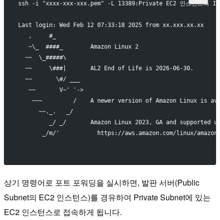
ssh -i "xxxx-xxx-xxx.pem" -L 13389:Private EC2 인스턴스의 
Last login: Wed Feb 12 07:33:18 2025 from xx.xxx.xx.xx
   ,     #_
   ~\_  ####_        Amazon Linux 2
  ~~  \_#####\
  ~~     \###|       AL2 End of Life is 2026-06-30.
  ~~       \#/ ___
   ~~       V~' '->
    ~~~         /    A newer version of Amazon Linux is av
      ~~._.   _/
         _/ _/       Amazon Linux 2023, GA and supported u
       _/m/'           https://aws.amazon.com/linux/amazon
상기 명령어로 포트 포워딩을 실시하면, 발판 서버(Public
Subnet의 EC2 인스턴스)를 경유하여 Private Subnet에 있는
EC2 인스턴스로 접속하게 됩니다.