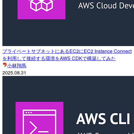
プライベートサブネットにあるEC2にEC2 Instance Connect
を利用して接続する環境をAWS CDKで構築してみた
小林翔馬
2025.08.31