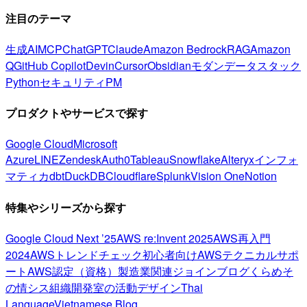
注目のテーマ
生成AI
MCP
ChatGPT
Claude
Amazon Bedrock
RAG
Amazon
Q
GitHub Copilot
Devin
Cursor
Obsidian
モダンデータスタック
Python
セキュリティ
PM
プロダクトやサービスで探す
Google Cloud
Microsoft
Azure
LINE
Zendesk
Auth0
Tableau
Snowflake
Alteryx
インフォ
マティカ
dbt
DuckDB
Cloudflare
Splunk
Vision One
Notion
特集やシリーズから探す
Google Cloud Next ’25
AWS re:Invent 2025
AWS再入門
2024
AWSトレンドチェック
初心者向け
AWSテクニカルサポ
ート
AWS認定（資格）
製造業関連
ジョインブログ
くらめそ
の情シス
組織開発室の活動
デザイン
Thai
Language
Vietnamese Blog