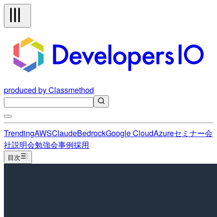
produced by Classmethod
Trending
AWS
Claude
Bedrock
Google Cloud
Azure
セミナー
会
社説明会
勉強会
事例
採用
目次