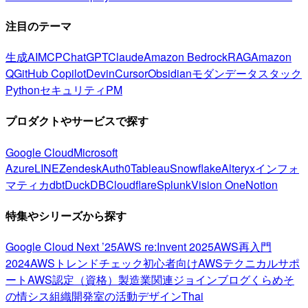
注目のテーマ
生成AI
MCP
ChatGPT
Claude
Amazon Bedrock
RAG
Amazon
Q
GitHub Copilot
Devin
Cursor
Obsidian
モダンデータスタック
Python
セキュリティ
PM
プロダクトやサービスで探す
Google Cloud
Microsoft
Azure
LINE
Zendesk
Auth0
Tableau
Snowflake
Alteryx
インフォ
マティカ
dbt
DuckDB
Cloudflare
Splunk
Vision One
Notion
特集やシリーズから探す
Google Cloud Next ’25
AWS re:Invent 2025
AWS再入門
2024
AWSトレンドチェック
初心者向け
AWSテクニカルサポ
ート
AWS認定（資格）
製造業関連
ジョインブログ
くらめそ
の情シス
組織開発室の活動
デザイン
Thai