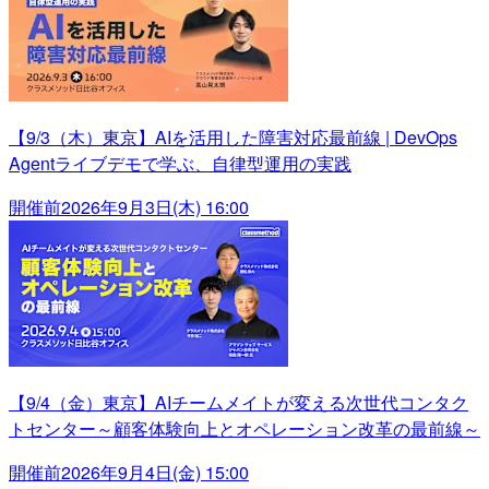
【9/3（木）東京】AIを活用した障害対応最前線 | DevOps
Agentライブデモで学ぶ、自律型運用の実践
開催前
2026年9月3日(木) 16:00
【9/4（金）東京】AIチームメイトが変える次世代コンタク
トセンター～顧客体験向上とオペレーション改革の最前線～
開催前
2026年9月4日(金) 15:00