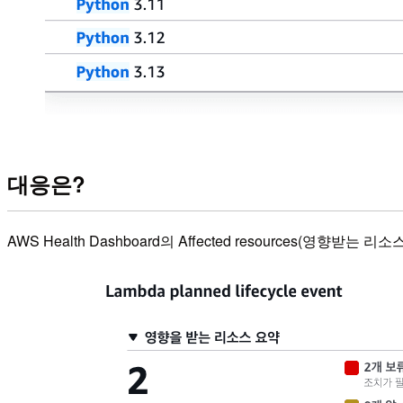
대응은?
AWS Health Dashboard의 Affected resources(영