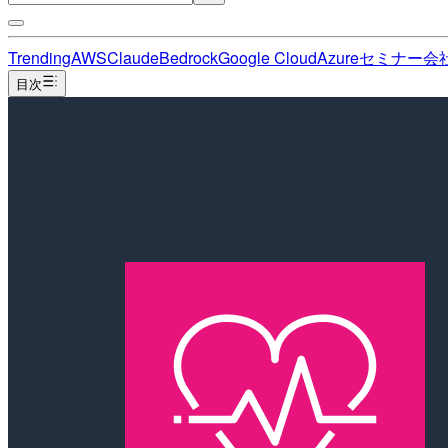
Trending
AWS
Claude
Bedrock
Google Cloud
Azure
セミナー
会
目次