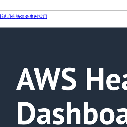
社説明会
勉強会
事例
採用