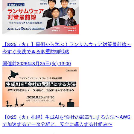
【8/25（火）】事例から学ぶ！ランサムウェア対策最前線～
今すぐ実践できる多重防御戦略
開催前
2026年8月25日(火) 13:00
【8/25（火）札幌】生成AIを“会社の武器”にする方法〜AWS
で加速するデータ分析と、安全に導入する仕組み〜