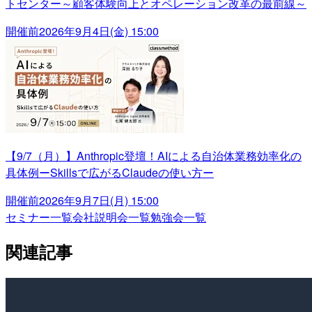
トセンター～顧客体験向上とオペレーション改革の最前線～
開催前
2026年9月4日(金) 15:00
【9/7（月）】Anthropic登壇！AIによる自治体業務効率化の
具体例ーSkillsで広がるClaudeの使い方ー
開催前
2026年9月7日(月) 15:00
セミナー一覧
会社説明会一覧
勉強会一覧
関連記事