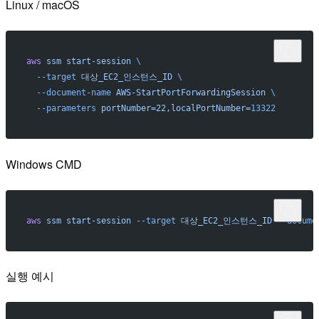
Linux / macOS
aws
 ssm
 start-session
 \
  --target
 대상_EC2_인스턴스_ID
 \
  --document-name
 AWS-StartPortForwardingSession
 \
  --parameters
 portNumber=22,localPortNumber=
13322
Windows CMD
aws
 ssm
 start-session
 --target
 대상_EC2_인스턴스_ID
 --docume
실행 예시