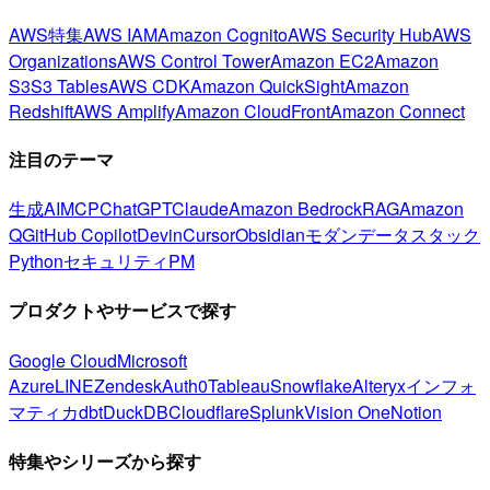
AWS特集
AWS IAM
Amazon Cognito
AWS Security Hub
AWS
Organizations
AWS Control Tower
Amazon EC2
Amazon
S3
S3 Tables
AWS CDK
Amazon QuickSight
Amazon
Redshift
AWS Amplify
Amazon CloudFront
Amazon Connect
注目のテーマ
生成AI
MCP
ChatGPT
Claude
Amazon Bedrock
RAG
Amazon
Q
GitHub Copilot
Devin
Cursor
Obsidian
モダンデータスタック
Python
セキュリティ
PM
プロダクトやサービスで探す
Google Cloud
Microsoft
Azure
LINE
Zendesk
Auth0
Tableau
Snowflake
Alteryx
インフォ
マティカ
dbt
DuckDB
Cloudflare
Splunk
Vision One
Notion
特集やシリーズから探す