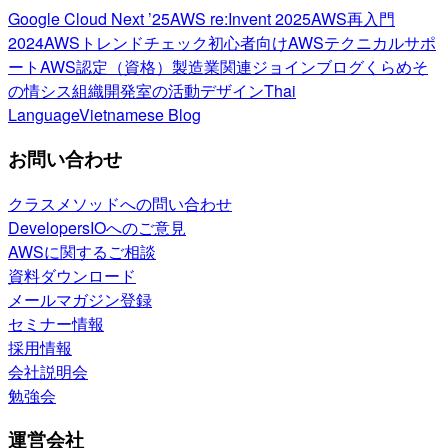
Google Cloud Next ’25
AWS re:Invent 2025
AWS再入門
2024
AWSトレンドチェック
初心者向け
AWSテクニカルサポ
ート
AWS認定（資格）
製造業関連
ジョインブログ
くらめそ
の情シス
組織開発室の活動
デザイン
Thai
Language
Vietnamese Blog
お問い合わせ
クラスメソッドへの問い合わせ
DevelopersIOへのご意見
AWSに関するご相談
資料ダウンロード
メールマガジン登録
セミナー情報
採用情報
会社説明会
勉強会
運営会社