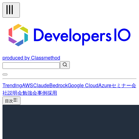
produced by Classmethod
Trending
AWS
Claude
Bedrock
Google Cloud
Azure
セミナー
会
社説明会
勉強会
事例
採用
目次