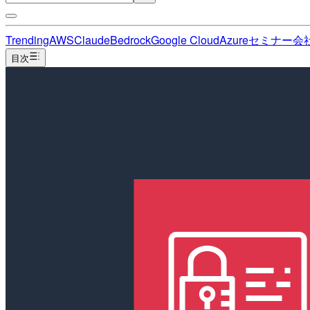
Trending
AWS
Claude
Bedrock
Google Cloud
Azure
セミナー
会
目次