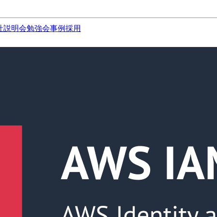
社説明会
勉強会
事例
採用