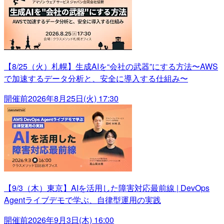
【8/25（火）札幌】生成AIを“会社の武器”にする方法〜AWS
で加速するデータ分析と、安全に導入する仕組み〜
開催前
2026年8月25日(火) 17:30
【9/3（木）東京】AIを活用した障害対応最前線 | DevOps
Agentライブデモで学ぶ、自律型運用の実践
開催前
2026年9月3日(木) 16:00