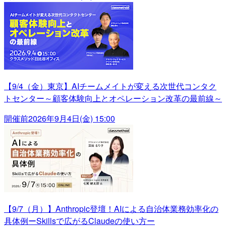
【9/4（金）東京】AIチームメイトが変える次世代コンタク
トセンター～顧客体験向上とオペレーション改革の最前線～
開催前
2026年9月4日(金) 15:00
【9/7（月）】Anthropic登壇！AIによる自治体業務効率化の
具体例ーSkillsで広がるClaudeの使い方ー