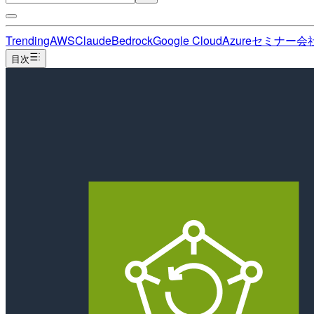
Trending
AWS
Claude
Bedrock
Google Cloud
Azure
セミナー
会
目次