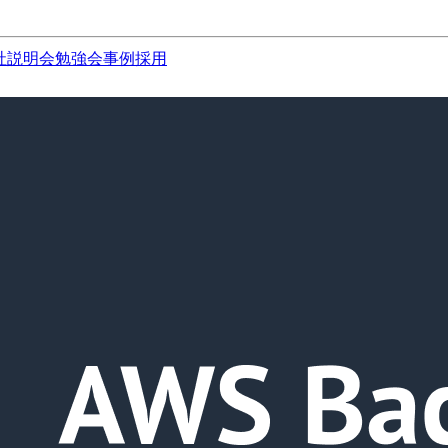
社説明会
勉強会
事例
採用