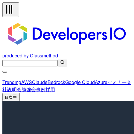
produced by Classmethod
Trending
AWS
Claude
Bedrock
Google Cloud
Azure
セミナー
会
社説明会
勉強会
事例
採用
目次