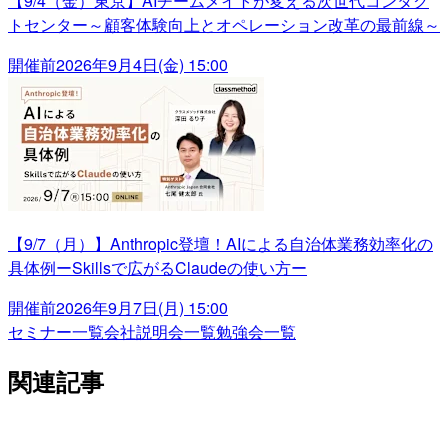
【9/4（金）東京】AIチームメイトが変える次世代コンタク
トセンター～顧客体験向上とオペレーション改革の最前線～
開催前
2026年9月4日(金) 15:00
【9/7（月）】Anthropic登壇！AIによる自治体業務効率化の
具体例ーSkillsで広がるClaudeの使い方ー
開催前
2026年9月7日(月) 15:00
セミナー一覧
会社説明会一覧
勉強会一覧
関連記事