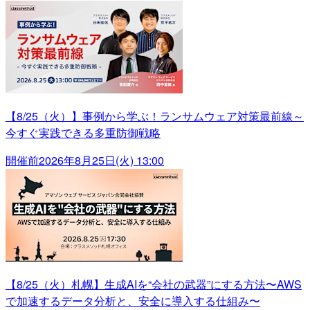
【8/25（火）】事例から学ぶ！ランサムウェア対策最前線～
今すぐ実践できる多重防御戦略
開催前
2026年8月25日(火) 13:00
【8/25（火）札幌】生成AIを“会社の武器”にする方法〜AWS
で加速するデータ分析と、安全に導入する仕組み〜