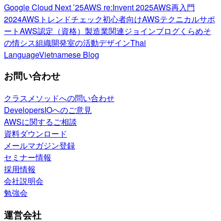
Google Cloud Next ’25
AWS re:Invent 2025
AWS再入門
2024
AWSトレンドチェック
初心者向け
AWSテクニカルサポ
ート
AWS認定（資格）
製造業関連
ジョインブログ
くらめそ
の情シス
組織開発室の活動
デザイン
Thai
Language
Vietnamese Blog
お問い合わせ
クラスメソッドへの問い合わせ
DevelopersIOへのご意見
AWSに関するご相談
資料ダウンロード
メールマガジン登録
セミナー情報
採用情報
会社説明会
勉強会
運営会社