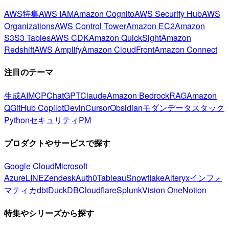
AWS特集
AWS IAM
Amazon Cognito
AWS Security Hub
AWS
Organizations
AWS Control Tower
Amazon EC2
Amazon
S3
S3 Tables
AWS CDK
Amazon QuickSight
Amazon
Redshift
AWS Amplify
Amazon CloudFront
Amazon Connect
注目のテーマ
生成AI
MCP
ChatGPT
Claude
Amazon Bedrock
RAG
Amazon
Q
GitHub Copilot
Devin
Cursor
Obsidian
モダンデータスタック
Python
セキュリティ
PM
プロダクトやサービスで探す
Google Cloud
Microsoft
Azure
LINE
Zendesk
Auth0
Tableau
Snowflake
Alteryx
インフォ
マティカ
dbt
DuckDB
Cloudflare
Splunk
Vision One
Notion
特集やシリーズから探す