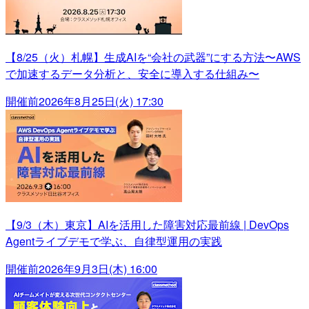
【8/25（火）札幌】生成AIを“会社の武器”にする方法〜AWS
で加速するデータ分析と、安全に導入する仕組み〜
開催前
2026年8月25日(火) 17:30
【9/3（木）東京】AIを活用した障害対応最前線 | DevOps
Agentライブデモで学ぶ、自律型運用の実践
開催前
2026年9月3日(木) 16:00