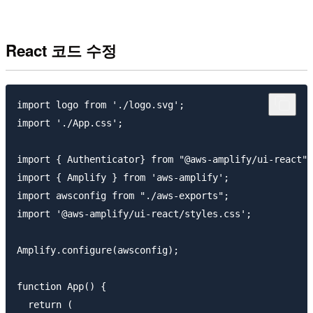
React 코드 수정
import logo from './logo.svg';

import './App.css';

import { Authenticator} from "@aws-amplify/ui-react";

import { Amplify } from 'aws-amplify'; 

import awsconfig from "./aws-exports";

import '@aws-amplify/ui-react/styles.css';

Amplify.configure(awsconfig);

function App() {

  return (
