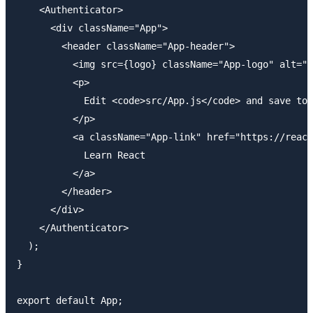
    <Authenticator>

      <div className="App">

        <header className="App-header">

          <img src={logo} className="App-logo" alt="l
          <p>

            Edit <code>src/App.js</code> and save to 
          </p>

          <a className="App-link" href="https://react
            Learn React

          </a>

        </header>

      </div>

    </Authenticator>

  );

}
