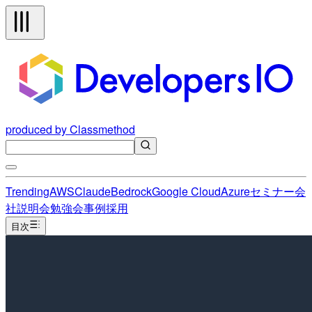
produced by Classmethod
Trending
AWS
Claude
Bedrock
Google Cloud
Azure
セミナー
会
社説明会
勉強会
事例
採用
目次