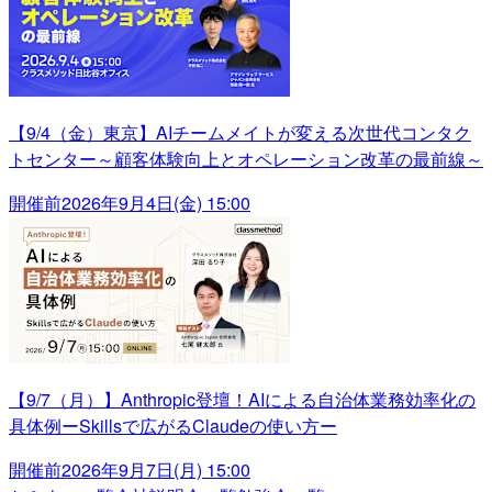
【9/4（金）東京】AIチームメイトが変える次世代コンタク
トセンター～顧客体験向上とオペレーション改革の最前線～
開催前
2026年9月4日(金) 15:00
【9/7（月）】Anthropic登壇！AIによる自治体業務効率化の
具体例ーSkillsで広がるClaudeの使い方ー
開催前
2026年9月7日(月) 15:00