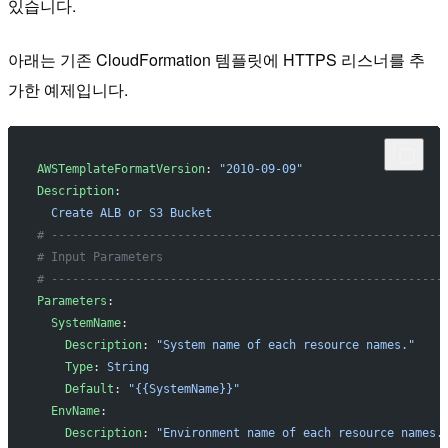
있습니다.
아래는 기존 CloudFormation 템플릿에 HTTPS 리스너를 추
가한 예제입니다.
AWSTemplateFormatVersion
: 
"2010-09-09"
Description
:
  Create ALB or S3 Bucket
# --------------------------------------------------------
# Input Parameters
# --------------------------------------------------------
Parameters
:
  SystemName
:
    Description
: 
"System name of each resource names."
    Type
: 
String
    Default
: 
"{{SystemName}}"
  EnvName
:
    Description
: 
"Environment name of each resource names.