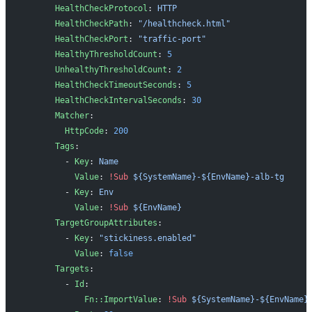
      HealthCheckProtocol
: 
HTTP
      HealthCheckPath
: 
"/healthcheck.html"
      HealthCheckPort
: 
"traffic-port"
      HealthyThresholdCount
: 
5
      UnhealthyThresholdCount
: 
2
      HealthCheckTimeoutSeconds
: 
5
      HealthCheckIntervalSeconds
: 
30
      Matcher
: 
        HttpCode
: 
200
      Tags
:
        - 
Key
: 
Name
          Value
: 
!Sub
 ${SystemName}-${EnvName}-alb-tg
        - 
Key
: 
Env
          Value
: 
!Sub
 ${EnvName}
      TargetGroupAttributes
: 
        - 
Key
: 
"stickiness.enabled"
          Value
: 
false
      Targets
: 
        - 
Id
: 
            Fn::ImportValue
: 
!Sub
 ${SystemName}-${EnvName}