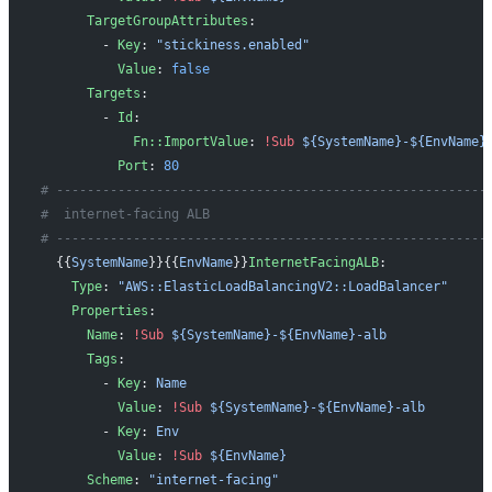
      TargetGroupAttributes
: 
        - 
Key
: 
"stickiness.enabled"
          Value
: 
false
      Targets
: 
        - 
Id
: 
            Fn::ImportValue
: 
!Sub
 ${SystemName}-${EnvName}
          Port
: 
80
# --------------------------------------------------------
#  internet-facing ALB
# --------------------------------------------------------
  {{
SystemName
}}{{
EnvName
}}
InternetFacingALB
: 
    Type
: 
"AWS::ElasticLoadBalancingV2::LoadBalancer"
    Properties
: 
      Name
: 
!Sub
 ${SystemName}-${EnvName}-alb
      Tags
: 
        - 
Key
: 
Name
          Value
: 
!Sub
 ${SystemName}-${EnvName}-alb
        - 
Key
: 
Env
          Value
: 
!Sub
 ${EnvName}
      Scheme
: 
"internet-facing"