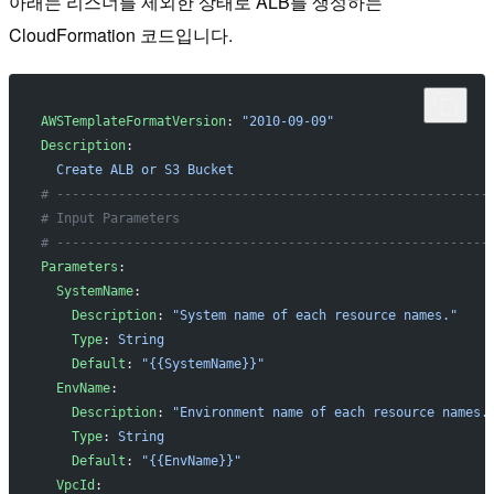
아래는 리스너를 제외한 상태로 ALB를 생성하는
CloudFormation 코드입니다.
AWSTemplateFormatVersion
: 
"2010-09-09"
Description
:
  Create ALB or S3 Bucket
# --------------------------------------------------------
# Input Parameters
# --------------------------------------------------------
Parameters
:
  SystemName
:
    Description
: 
"System name of each resource names."
    Type
: 
String
    Default
: 
"{{SystemName}}"
  EnvName
:
    Description
: 
"Environment name of each resource names.
    Type
: 
String
    Default
: 
"{{EnvName}}"
  VpcId
: