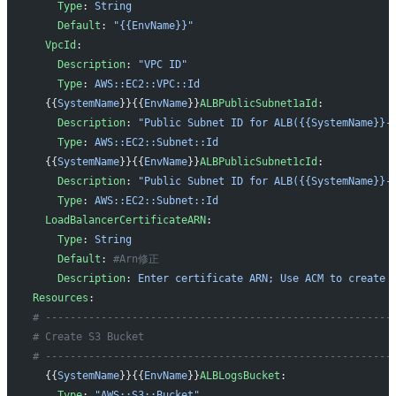
    Type
: 
String
    Default
: 
"{{EnvName}}"
  VpcId
:
    Description
: 
"VPC ID"
    Type
: 
AWS::EC2::VPC::Id
  {{
SystemName
}}{{
EnvName
}}
ALBPublicSubnet1aId
:
    Description
: 
"Public Subnet ID for ALB({{SystemName}}-
    Type
: 
AWS::EC2::Subnet::Id
  {{
SystemName
}}{{
EnvName
}}
ALBPublicSubnet1cId
:
    Description
: 
"Public Subnet ID for ALB({{SystemName}}-
    Type
: 
AWS::EC2::Subnet::Id
  LoadBalancerCertificateARN
:
    Type
: 
String
    Default
: 
#Arn修正
    Description
: 
Enter certificate ARN; Use ACM to create 
Resources
:
# --------------------------------------------------------
# Create S3 Bucket
# --------------------------------------------------------
  {{
SystemName
}}{{
EnvName
}}
ALBLogsBucket
:
    Type
: 
"AWS::S3::Bucket"