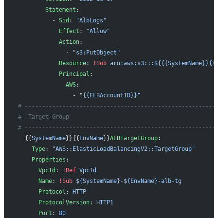
        Statement
:
          - 
Sid
: 
"AlbLogs"
            Effect
: 
"Allow"
            Action
:
              - 
"s3:PutObject"
            Resource
: 
!Sub
 arn:aws:s3:::${{{SystemName}}{{
            Principal
:
              AWS
:
                - 
"{{ELBAccountID}}"
# --------------------------------------------------------
#  Target Group
# --------------------------------------------------------
  {{
SystemName
}}{{
EnvName
}}
ALBTargetGroup
: 
    Type
: 
"AWS::ElasticLoadBalancingV2::TargetGroup"
    Properties
: 
      VpcId
: 
!Ref
 VpcId
      Name
: 
!Sub
 ${SystemName}-${EnvName}-alb-tg
      Protocol
: 
HTTP
      ProtocolVersion
: 
HTTP1
      Port
: 
80