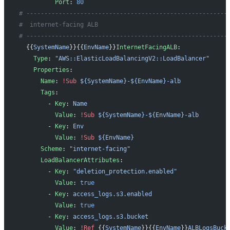
          Port
: 
80
# --------------------------------------------------------
#  internet-facing ALB
# --------------------------------------------------------
  {{
SystemName
}}{{
EnvName
}}
InternetFacingALB
: 
    Type
: 
"AWS::ElasticLoadBalancingV2::LoadBalancer"
    Properties
: 
      Name
: 
!Sub
 ${SystemName}-${EnvName}-alb
      Tags
: 
        - 
Key
: 
Name
          Value
: 
!Sub
 ${SystemName}-${EnvName}-alb
        - 
Key
: 
Env
          Value
: 
!Sub
 ${EnvName}
      Scheme
: 
"internet-facing"
      LoadBalancerAttributes
: 
        - 
Key
: 
"deletion_protection.enabled"
          Value
: 
true
        - 
Key
: 
access_logs.s3.enabled
          Value
: 
true
        - 
Key
: 
access_logs.s3.bucket
          Value
: 
!Ref
 {{
SystemName
}}{{
EnvName
}}
ALBLogsBuck