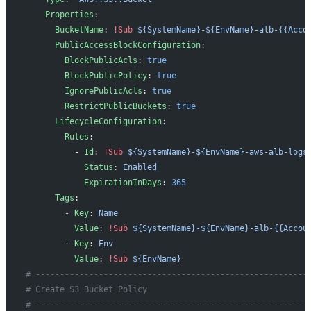
    Properties
:
      BucketName
: 
!Sub
 ${SystemName}-${EnvName}-alb-{{Acco
      PublicAccessBlockConfiguration
:
        BlockPublicAcls
: 
true
        BlockPublicPolicy
: 
true
        IgnorePublicAcls
: 
true
        RestrictPublicBuckets
: 
true
      LifecycleConfiguration
:
        Rules
:
          - 
Id
: 
!Sub
 ${SystemName}-${EnvName}-aws-alb-logs
            Status
: 
Enabled
            ExpirationInDays
: 
365
      Tags
:
        - 
Key
: 
Name
          Value
: 
!Sub
 ${SystemName}-${EnvName}-alb-{{Accou
        - 
Key
: 
Env
          Value
: 
!Sub
 ${EnvName}
# --------------------------------------------------------
# Create S3 Bucket Policy
# --------------------------------------------------------