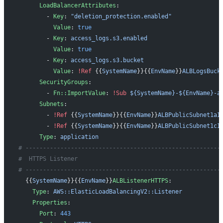
      LoadBalancerAttributes
: 
        - 
Key
: 
"deletion_protection.enabled"
          Value
: 
true
        - 
Key
: 
access_logs.s3.enabled
          Value
: 
true
        - 
Key
: 
access_logs.s3.bucket
          Value
: 
!Ref
 {{
SystemName
}}{{
EnvName
}}
ALBLogsBuck
      SecurityGroups
:
        - 
Fn::ImportValue
: 
!Sub
 ${SystemName}-${EnvName}-a
      Subnets
: 
        - 
!Ref
 {{
SystemName
}}{{
EnvName
}}
ALBPublicSubnet1aI
        - 
!Ref
 {{
SystemName
}}{{
EnvName
}}
ALBPublicSubnet1cI
      Type
: 
application
# --------------------------------------------------------
#  HTTPS Listener
# --------------------------------------------------------
  {{
SystemName
}}{{
EnvName
}}
ALBListenerHTTPS
:
    Type
: 
AWS::ElasticLoadBalancingV2::Listener
    Properties
:
      Port
: 
443