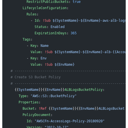
        RestrictPublicBuckets
: 
true
      LifecycleConfiguration
:
        Rules
:
          - 
Id
: 
!Sub
 ${SystemName}-${EnvName}-aws-alb-logs
            Status
: 
Enabled
            ExpirationInDays
: 
365
      Tags
:
        - 
Key
: 
Name
          Value
: 
!Sub
 ${SystemName}-${EnvName}-alb-{{Accou
        - 
Key
: 
Env
          Value
: 
!Sub
 ${EnvName}
# --------------------------------------------------------
# Create S3 Bucket Policy
# --------------------------------------------------------
  {{
SystemName
}}{{
EnvName
}}
ALBLogsBucketPolicy
:
    Type
: 
"AWS::S3::BucketPolicy"
    Properties
:
      Bucket
: 
!Ref
 {{
SystemName
}}{{
EnvName
}}
ALBLogsBucket
      PolicyDocument
:
        Id
: 
"AWSCFn-AccessLogs-Policy-20180920"
        Version
: 
"2012-10-17"