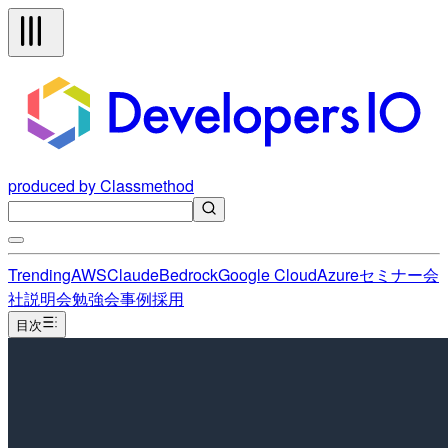
produced by Classmethod
Trending
AWS
Claude
Bedrock
Google Cloud
Azure
セミナー
会
社説明会
勉強会
事例
採用
目次