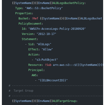
  {{
SystemName
}}{{
EnvName
}}
ALBLogsBucketPolicy
:
    Type
: 
"AWS::S3::BucketPolicy"
    Properties
:
      Bucket
: 
!Ref
 {{
SystemName
}}{{
EnvName
}}
ALBLogsBucket
      PolicyDocument
:
        Id
: 
"AWSCFn-AccessLogs-Policy-20180920"
        Version
: 
"2012-10-17"
        Statement
:
          - 
Sid
: 
"AlbLogs"
            Effect
: 
"Allow"
            Action
:
              - 
"s3:PutObject"
            Resource
: 
!Sub
 arn:aws:s3:::${{{SystemName}}{{
            Principal
:
              AWS
:
                - 
"{{ELBAccountID}}"
# --------------------------------------------------------
#  Target Group
# --------------------------------------------------------
  {{
SystemName
}}{{
EnvName
}}
ALBTargetGroup
: 