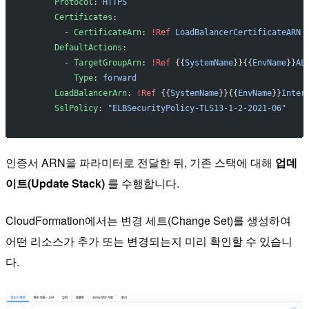
      Protocol
: 
HTTPS
      Certificates
:
        - 
CertificateArn
: 
!Ref
 LoadBalancerCertificateARN
      DefaultActions
:
        - 
TargetGroupArn
: 
!Ref
 {{
SystemName
}}{{
EnvName
}}
AL
          Type
: 
forward
      LoadBalancerArn
: 
!Ref
 {{
SystemName
}}{{
EnvName
}}
Inter
      SslPolicy
: 
"ELBSecurityPolicy-TLS13-1-2-2021-06"
인증서 ARN을 파라미터로 전달한 뒤, 기존 스택에 대해
업데
이트(Update Stack)
를 수행합니다.
CloudFormation에서는 변경 세트(Change Set)를 생성하여
어떤 리소스가 추가 또는 변경되는지 미리 확인할 수 있습니
다.