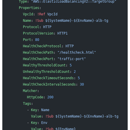
    Type
: 
"AWS::ElasticLoadBalancingV2::TargetGroup"
    Properties
: 
      VpcId
: 
!Ref
 VpcId
      Name
: 
!Sub
 ${SystemName}-${EnvName}-alb-tg
      Protocol
: 
HTTP
      ProtocolVersion
: 
HTTP1
      Port
: 
80
      HealthCheckProtocol
: 
HTTP
      HealthCheckPath
: 
"/healthcheck.html"
      HealthCheckPort
: 
"traffic-port"
      HealthyThresholdCount
: 
5
      UnhealthyThresholdCount
: 
2
      HealthCheckTimeoutSeconds
: 
5
      HealthCheckIntervalSeconds
: 
30
      Matcher
: 
        HttpCode
: 
200
      Tags
:
        - 
Key
: 
Name
          Value
: 
!Sub
 ${SystemName}-${EnvName}-alb-tg
        - 
Key
: 
Env
          Value
: 
!Sub
 ${EnvName}