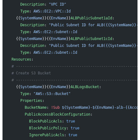
    Description
: 
"VPC ID"
    Type
: 
AWS::EC2::VPC::Id
  {{
SystemName
}}{{
EnvName
}}
ALBPublicSubnet1aId
:
    Description
: 
"Public Subnet ID for ALB({{SystemName}}-
    Type
: 
AWS::EC2::Subnet::Id
  {{
SystemName
}}{{
EnvName
}}
ALBPublicSubnet1cId
:
    Description
: 
"Public Subnet ID for ALB({{SystemName}}-
    Type
: 
AWS::EC2::Subnet::Id
Resources
:
# --------------------------------------------------------
# Create S3 Bucket
# --------------------------------------------------------
  {{
SystemName
}}{{
EnvName
}}
ALBLogsBucket
:
    Type
: 
"AWS::S3::Bucket"
    Properties
:
      BucketName
: 
!Sub
 ${SystemName}-${EnvName}-alb-{{Acco
      PublicAccessBlockConfiguration
:
        BlockPublicAcls
: 
true
        BlockPublicPolicy
: 
true
        IgnorePublicAcls
: 
true