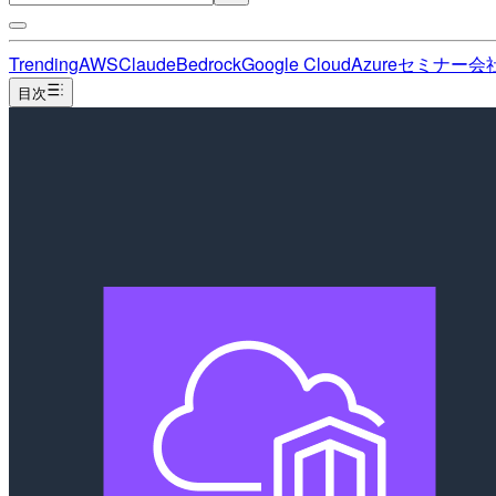
Trending
AWS
Claude
Bedrock
Google Cloud
Azure
セミナー
会
目次