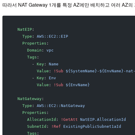
따라서 NAT Gateway 1개를 특정 AZ에만 배치하고 여러 AZ
  NatEIP
:
    Type
: 
AWS::EC2::EIP
    Properties
:
      Domain
: 
vpc
      Tags
:
        - 
Key
: 
Name
          Value
: 
!Sub
 ${SystemName}-${EnvName}-nat
        - 
Key
: 
Env
          Value
: 
!Sub
 ${EnvName}
  NatGateway
:
    Type
: 
AWS::EC2::NatGateway
    Properties
:
      AllocationId
: 
!GetAtt
 NatEIP.AllocationId
      SubnetId
: 
!Ref
 ExistingPublicSubnet1aId
      Tags
: