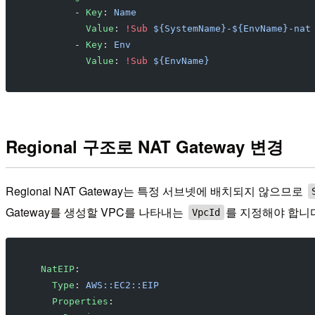
        - 
Key
: 
Name
          Value
: 
!Sub
 ${SystemName}-${EnvName}-nat
        - 
Key
: 
Env
          Value
: 
!Sub
 ${EnvName}
Regional 구조로 NAT Gateway 변경
Regional NAT Gateway는 특정 서브넷에 배치되지 않으므로
Gateway를 생성할 VPC를 나타내는
를 지정해야 합니
VpcId
  NatEIP
:
    Type
: 
AWS::EC2::EIP
    Properties
: