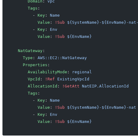
      Domain
: 
vpc
      Tags
:
        - 
Key
: 
Name
          Value
: 
!Sub
 ${SystemName}-${EnvName}-nat
        - 
Key
: 
Env
          Value
: 
!Sub
 ${EnvName}
  NatGateway
:
    Type
: 
AWS::EC2::NatGateway
    Properties
:
      AvailabilityMode
: 
regional
      VpcId
: 
!Ref
 ExistingVpcId
      AllocationId
: 
!GetAtt
 NatEIP.AllocationId
      Tags
:
        - 
Key
: 
Name
          Value
: 
!Sub
 ${SystemName}-${EnvName}-nat
        - 
Key
: 
Env
          Value
: 
!Sub
 ${EnvName}