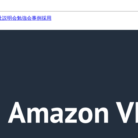
社説明会
勉強会
事例
採用