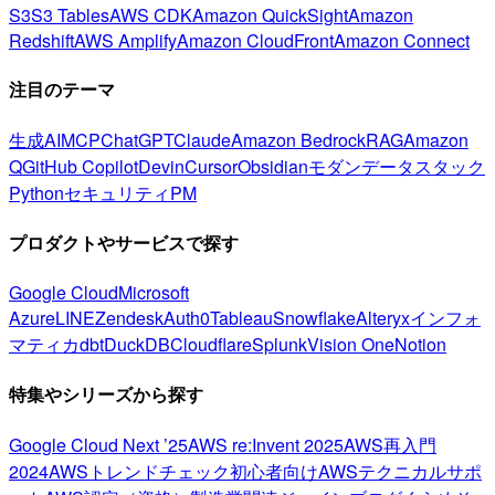
S3
S3 Tables
AWS CDK
Amazon QuickSight
Amazon
Redshift
AWS Amplify
Amazon CloudFront
Amazon Connect
注目のテーマ
生成AI
MCP
ChatGPT
Claude
Amazon Bedrock
RAG
Amazon
Q
GitHub Copilot
Devin
Cursor
Obsidian
モダンデータスタック
Python
セキュリティ
PM
プロダクトやサービスで探す
Google Cloud
Microsoft
Azure
LINE
Zendesk
Auth0
Tableau
Snowflake
Alteryx
インフォ
マティカ
dbt
DuckDB
Cloudflare
Splunk
Vision One
Notion
特集やシリーズから探す
Google Cloud Next ’25
AWS re:Invent 2025
AWS再入門
2024
AWSトレンドチェック
初心者向け
AWSテクニカルサポ