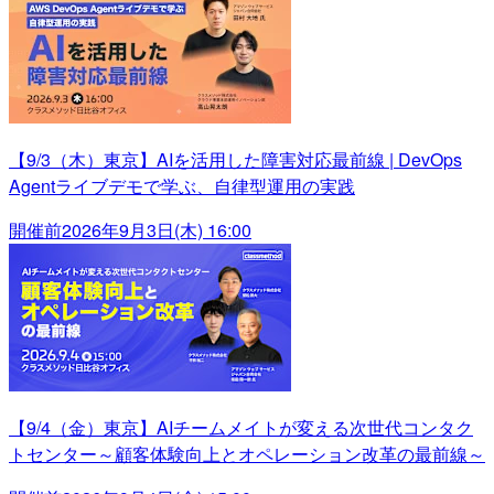
【9/3（木）東京】AIを活用した障害対応最前線 | DevOps
Agentライブデモで学ぶ、自律型運用の実践
開催前
2026年9月3日(木) 16:00
【9/4（金）東京】AIチームメイトが変える次世代コンタク
トセンター～顧客体験向上とオペレーション改革の最前線～