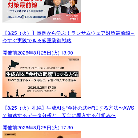
【8/25（火）】事例から学ぶ！ランサムウェア対策最前線～
今すぐ実践できる多重防御戦略
開催前
2026年8月25日(火) 13:00
【8/25（火）札幌】生成AIを“会社の武器”にする方法〜AWS
で加速するデータ分析と、安全に導入する仕組み〜
開催前
2026年8月25日(火) 17:30