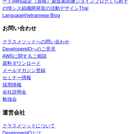
ート
AWS認定（資格）
製造業関連
ジョインブログ
くらめそ
の情シス
組織開発室の活動
デザイン
Thai
Language
Vietnamese Blog
お問い合わせ
クラスメソッドへの問い合わせ
DevelopersIOへのご意見
AWSに関するご相談
資料ダウンロード
メールマガジン登録
セミナー情報
採用情報
会社説明会
勉強会
運営会社
クラスメソッドについて
DevelopersIOとは