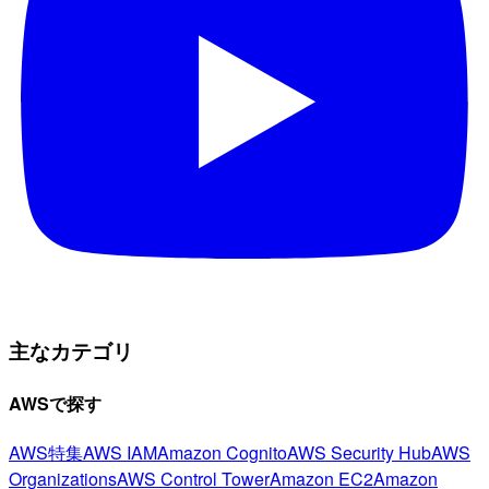
主なカテゴリ
AWSで探す
AWS特集
AWS IAM
Amazon Cognito
AWS Security Hub
AWS
Organizations
AWS Control Tower
Amazon EC2
Amazon