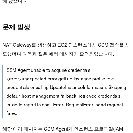
해 봤습니다.
문제 발생
NAT Gateway를 생성하고 EC2 인스턴스에서 SSM 접속을 시
도했더니 다음과 같은 에러 메시지가 출력되었습니다.
SSM Agent unable to acquire credentials:
<error>unexpected error getting instance profile role
credentials or calling UpdateInstanceInformation. Skipping
default host management fallback: retrieved credentials
failed to report to ssm. Error: RequestError: send request
failed
해당 에러 메시지는 SSM Agent가 인스턴스 프로파일(IAM