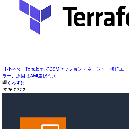
【小ネタ】TerraformでSSMセッションマネージャー接続エ
ラー、原因はAMI選択ミス
くろすけ
2026.02.22