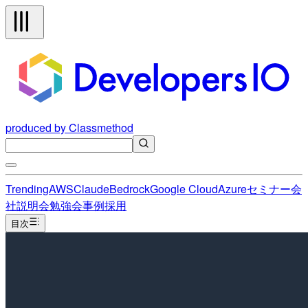
produced by Classmethod
Trending
AWS
Claude
Bedrock
Google Cloud
Azure
セミナー
会
社説明会
勉強会
事例
採用
目次