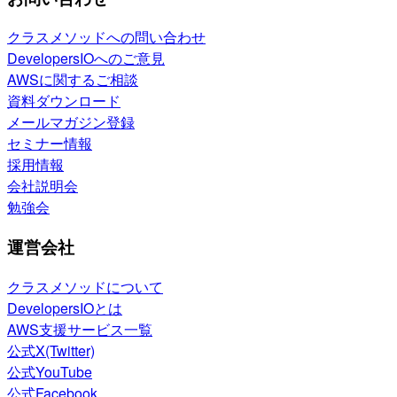
クラスメソッドへの問い合わせ
DevelopersIOへのご意見
AWSに関するご相談
資料ダウンロード
メールマガジン登録
セミナー情報
採用情報
会社説明会
勉強会
運営会社
クラスメソッドについて
DevelopersIOとは
AWS支援サービス一覧
公式X(Twitter)
公式YouTube
公式Facebook