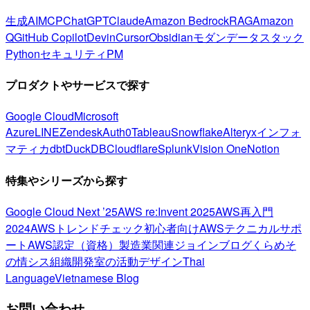
生成AI
MCP
ChatGPT
Claude
Amazon Bedrock
RAG
Amazon
Q
GitHub Copilot
Devin
Cursor
Obsidian
モダンデータスタック
Python
セキュリティ
PM
プロダクトやサービスで探す
Google Cloud
Microsoft
Azure
LINE
Zendesk
Auth0
Tableau
Snowflake
Alteryx
インフォ
マティカ
dbt
DuckDB
Cloudflare
Splunk
Vision One
Notion
特集やシリーズから探す
Google Cloud Next ’25
AWS re:Invent 2025
AWS再入門
2024
AWSトレンドチェック
初心者向け
AWSテクニカルサポ
ート
AWS認定（資格）
製造業関連
ジョインブログ
くらめそ
の情シス
組織開発室の活動
デザイン
Thai
Language
Vietnamese Blog
お問い合わせ