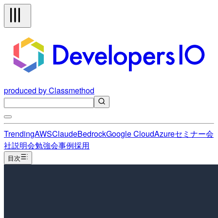
produced by Classmethod
Trending
AWS
Claude
Bedrock
Google Cloud
Azure
セミナー
会
社説明会
勉強会
事例
採用
目次