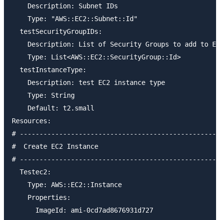
    Description: Subnet IDs

    Type: "AWS::EC2::Subnet::Id"

  testSecurityGroupIDs:

    Description: List of Security Groups to add to EC
    Type: List<AWS::EC2::SecurityGroup::Id>

  testInstanceType:

    Description: test EC2 instance type

    Type: String

    Default: t2.small

Resources:

# ---------------------------------------------------
#  Create EC2 Instance

# ---------------------------------------------------
  Testec2:

    Type: AWS::EC2::Instance

    Properties:

      ImageId: ami-0cd7ad8676931d727
