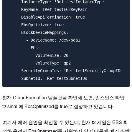
      InstanceType: !Ref testInstanceType

      KeyName: !Ref testEC2KeyPair

      DisableApiTermination: true

      EbsOptimized: true

      BlockDeviceMappings:

        - DeviceName: /dev/sda1

          Ebs:

            VolumeSize: 20

            VolumeType: gp2

      SecurityGroupIds: !Ref testSecurityGroupIDs

현재 CloudFormation 템플릿을 확인해 보면, 인스턴스 타입
t2.small에 EbsOptimized를 true로 설정하고 있습니다.
여기서 에러 원인을 확인할 수 있는데, 현재 t2 계열은 EBS 최
적화 옵션인 EbsOptimized를 지원하지 않기 때문에 에러가 발