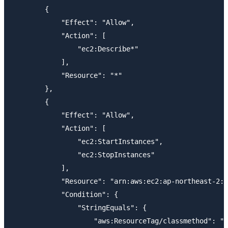
        {

            "Effect": "Allow",

            "Action": [

                "ec2:Describe*"

            ],

            "Resource": "*"

        },

        {

            "Effect": "Allow",

            "Action": [

                "ec2:StartInstances",

                "ec2:StopInstances"

            ],

            "Resource": "arn:aws:ec2:ap-northeast-2:A
            "Condition": {

                "StringEquals": {

                    "aws:ResourceTag/classmethod": "j