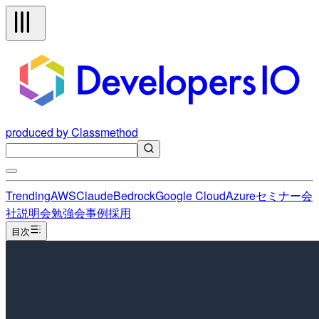
produced by Classmethod
Trending
AWS
Claude
Bedrock
Google Cloud
Azure
セミナー
会
社説明会
勉強会
事例
採用
目次