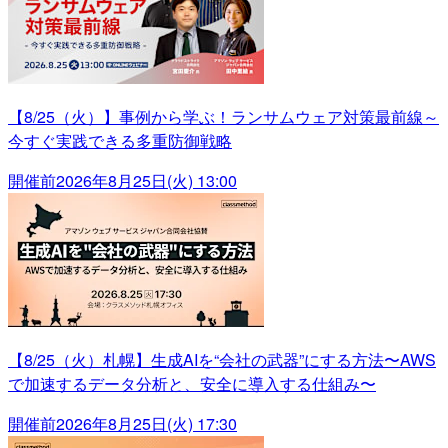
【8/25（火）】事例から学ぶ！ランサムウェア対策最前線～
今すぐ実践できる多重防御戦略
開催前
2026年8月25日(火) 13:00
【8/25（火）札幌】生成AIを“会社の武器”にする方法〜AWS
で加速するデータ分析と、安全に導入する仕組み〜
開催前
2026年8月25日(火) 17:30