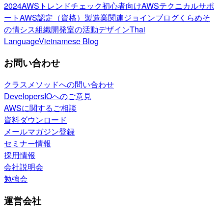
2024
AWSトレンドチェック
初心者向け
AWSテクニカルサポ
ート
AWS認定（資格）
製造業関連
ジョインブログ
くらめそ
の情シス
組織開発室の活動
デザイン
Thai
Language
Vietnamese Blog
お問い合わせ
クラスメソッドへの問い合わせ
DevelopersIOへのご意見
AWSに関するご相談
資料ダウンロード
メールマガジン登録
セミナー情報
採用情報
会社説明会
勉強会
運営会社