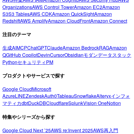
Organizations
AWS Control Tower
Amazon EC2
Amazon
S3
S3 Tables
AWS CDK
Amazon QuickSight
Amazon
Redshift
AWS Amplify
Amazon CloudFront
Amazon Connect
注目のテーマ
生成AI
MCP
ChatGPT
Claude
Amazon Bedrock
RAG
Amazon
Q
GitHub Copilot
Devin
Cursor
Obsidian
モダンデータスタック
Python
セキュリティ
PM
プロダクトやサービスで探す
Google Cloud
Microsoft
Azure
LINE
Zendesk
Auth0
Tableau
Snowflake
Alteryx
インフォ
マティカ
dbt
DuckDB
Cloudflare
Splunk
Vision One
Notion
特集やシリーズから探す
Google Cloud Next ’25
AWS re:Invent 2025
AWS再入門