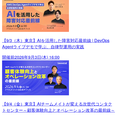
【9/3（木）東京】AIを活用した障害対応最前線 | DevOps
Agentライブデモで学ぶ、自律型運用の実践
開催前
2026年9月3日(木) 16:00
【9/4（金）東京】AIチームメイトが変える次世代コンタク
トセンター～顧客体験向上とオペレーション改革の最前線～