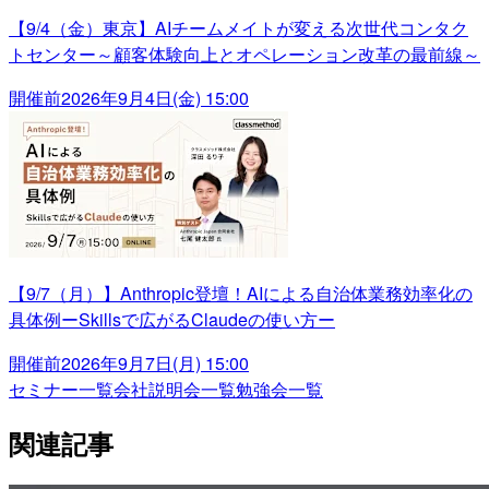
【9/4（金）東京】AIチームメイトが変える次世代コンタク
トセンター～顧客体験向上とオペレーション改革の最前線～
開催前
2026年9月4日(金) 15:00
【9/7（月）】Anthropic登壇！AIによる自治体業務効率化の
具体例ーSkillsで広がるClaudeの使い方ー
開催前
2026年9月7日(月) 15:00
セミナー一覧
会社説明会一覧
勉強会一覧
関連記事