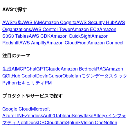
AWSで探す
AWS特集
AWS IAM
Amazon Cognito
AWS Security Hub
AWS
Organizations
AWS Control Tower
Amazon EC2
Amazon
S3
S3 Tables
AWS CDK
Amazon QuickSight
Amazon
Redshift
AWS Amplify
Amazon CloudFront
Amazon Connect
注目のテーマ
生成AI
MCP
ChatGPT
Claude
Amazon Bedrock
RAG
Amazon
Q
GitHub Copilot
Devin
Cursor
Obsidian
モダンデータスタック
Python
セキュリティ
PM
プロダクトやサービスで探す
Google Cloud
Microsoft
Azure
LINE
Zendesk
Auth0
Tableau
Snowflake
Alteryx
インフォ
マティカ
dbt
DuckDB
Cloudflare
Splunk
Vision One
Notion