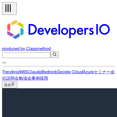
produced by Classmethod
Trending
AWS
Claude
Bedrock
Google Cloud
Azure
セミナー
会
社説明会
勉強会
事例
採用
目次