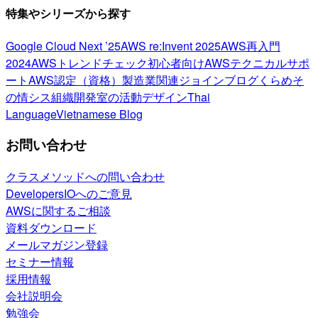
特集やシリーズから探す
Google Cloud Next ’25
AWS re:Invent 2025
AWS再入門
2024
AWSトレンドチェック
初心者向け
AWSテクニカルサポ
ート
AWS認定（資格）
製造業関連
ジョインブログ
くらめそ
の情シス
組織開発室の活動
デザイン
Thai
Language
Vietnamese Blog
お問い合わせ
クラスメソッドへの問い合わせ
DevelopersIOへのご意見
AWSに関するご相談
資料ダウンロード
メールマガジン登録
セミナー情報
採用情報
会社説明会
勉強会