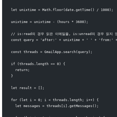
let unixtime = Math.floor(date.getTime() / 1000);
unixtime = unixtime - (hours * 3600);
// is:read의 경우 읽은 이메일을, is:unread의 경우 읽지
const query = 'after:' + unixtime + ' ' + 'from:' 
const threads = GmailApp.search(query);
if (threads.length == 0) {
  return;
}
let result = [];
for (let i = 0; i < threads.length; i++) {
  let messages = threads[i].getMessages();