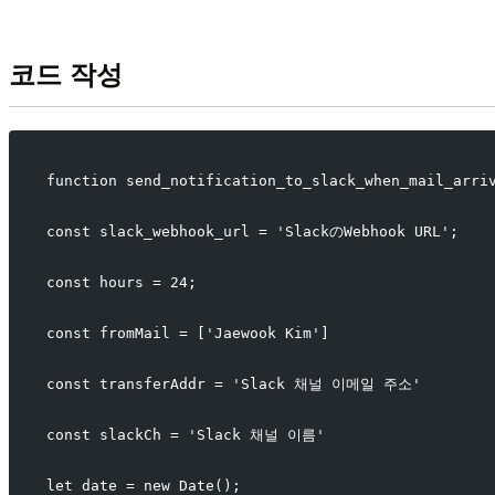
코드 작성
function send_notification_to_slack_when_mail_arri
const slack_webhook_url = 'SlackのWebhook URL';
const hours = 24;
const fromMail = ['Jaewook Kim']
const transferAddr = 'Slack 채널 이메일 주소'
const slackCh = 'Slack 채널 이름'
let date = new Date();