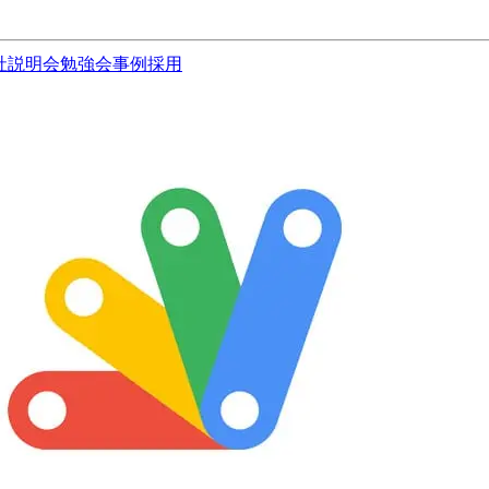
社説明会
勉強会
事例
採用