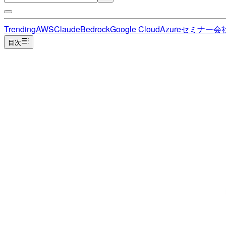
Trending
AWS
Claude
Bedrock
Google Cloud
Azure
セミナー
会
目次