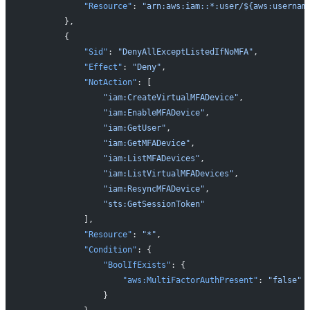
            "Resource"
: 
"arn:aws:iam::*:user/${aws:usernam
        },
        {
            "Sid"
: 
"DenyAllExceptListedIfNoMFA"
,
            "Effect"
: 
"Deny"
,
            "NotAction"
: [
                "iam:CreateVirtualMFADevice"
,
                "iam:EnableMFADevice"
,
                "iam:GetUser"
,
                "iam:GetMFADevice"
,
                "iam:ListMFADevices"
,
                "iam:ListVirtualMFADevices"
,
                "iam:ResyncMFADevice"
,
                "sts:GetSessionToken"
            ],
            "Resource"
: 
"*"
,
            "Condition"
: {
                "BoolIfExists"
: {
                    "aws:MultiFactorAuthPresent"
: 
"false"
                }