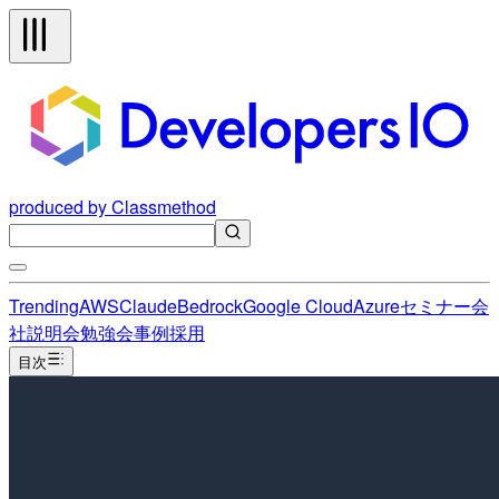
produced by Classmethod
Trending
AWS
Claude
Bedrock
Google Cloud
Azure
セミナー
会
社説明会
勉強会
事例
採用
目次