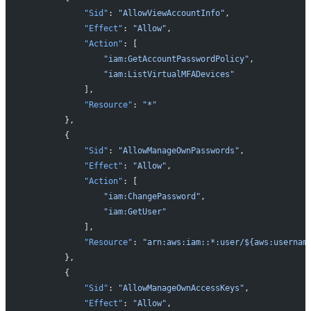
            "Sid"
: 
"AllowViewAccountInfo"
,
            "Effect"
: 
"Allow"
,
            "Action"
: [
                "iam:GetAccountPasswordPolicy"
,
                "iam:ListVirtualMFADevices"
            ],
            "Resource"
: 
"*"
        },
        {
            "Sid"
: 
"AllowManageOwnPasswords"
,
            "Effect"
: 
"Allow"
,
            "Action"
: [
                "iam:ChangePassword"
,
                "iam:GetUser"
            ],
            "Resource"
: 
"arn:aws:iam::*:user/${aws:usernam
        },
        {
            "Sid"
: 
"AllowManageOwnAccessKeys"
,
            "Effect"
: 
"Allow"
,