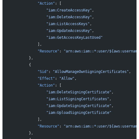
            "Action"
: [
                "iam:CreateAccessKey"
,
                "iam:DeleteAccessKey"
,
                "iam:ListAccessKeys"
,
                "iam:UpdateAccessKey"
,
                "iam:GetAccessKeyLastUsed"
            ],
            "Resource"
: 
"arn:aws:iam::*:user/${aws:usernam
        },
        {
            "Sid"
: 
"AllowManageOwnSigningCertificates"
,
            "Effect"
: 
"Allow"
,
            "Action"
: [
                "iam:DeleteSigningCertificate"
,
                "iam:ListSigningCertificates"
,
                "iam:UpdateSigningCertificate"
,
                "iam:UploadSigningCertificate"
            ],
            "Resource"
: 
"arn:aws:iam::*:user/${aws:usernam
        },