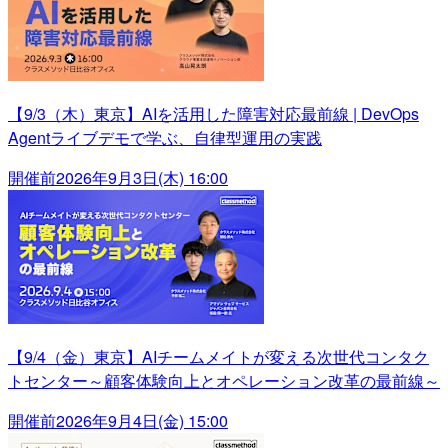
【9/3（木）東京】AIを活用した障害対応最前線 | DevOps
Agentライブデモで学ぶ、自律型運用の実践
開催前
2026年9月3日(木) 16:00
【9/4（金）東京】AIチームメイトが変える次世代コンタク
トセンター～顧客体験向上とオペレーション改革の最前線～
開催前
2026年9月4日(金) 15:00