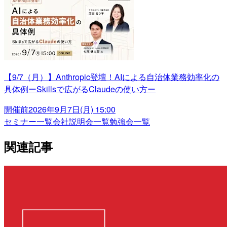
【9/7（月）】Anthropic登壇！AIによる自治体業務効率化の
具体例ーSkillsで広がるClaudeの使い方ー
開催前
2026年9月7日(月) 15:00
セミナー一覧
会社説明会一覧
勉強会一覧
関連記事