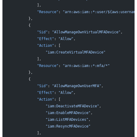
            ],
            "Resource"
: 
"arn:aws:iam::*:user/${aws:usernam
        },
        {
            "Sid"
: 
"AllowManageOwnVirtualMFADevice"
,
            "Effect"
: 
"Allow"
,
            "Action"
: [
                "iam:CreateVirtualMFADevice"
            ],
            "Resource"
: 
"arn:aws:iam::*:mfa/*"
        },
        {
            "Sid"
: 
"AllowManageOwnUserMFA"
,
            "Effect"
: 
"Allow"
,
            "Action"
: [
                "iam:DeactivateMFADevice"
,
                "iam:EnableMFADevice"
,
                "iam:ListMFADevices"
,
                "iam:ResyncMFADevice"
            ],