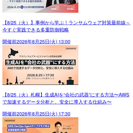
【8/25（火）】事例から学ぶ！ランサムウェア対策最前線～
今すぐ実践できる多重防御戦略
開催前
2026年8月25日(火) 13:00
【8/25（火）札幌】生成AIを“会社の武器”にする方法〜AWS
で加速するデータ分析と、安全に導入する仕組み〜
開催前
2026年8月25日(火) 17:30