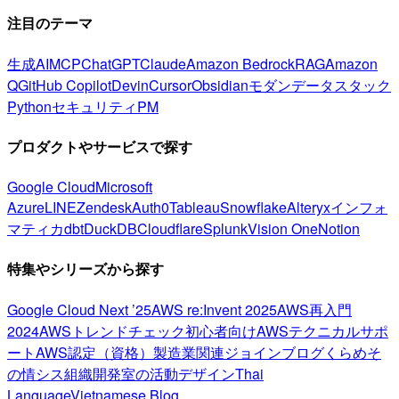
注目のテーマ
生成AI
MCP
ChatGPT
Claude
Amazon Bedrock
RAG
Amazon
Q
GitHub Copilot
Devin
Cursor
Obsidian
モダンデータスタック
Python
セキュリティ
PM
プロダクトやサービスで探す
Google Cloud
Microsoft
Azure
LINE
Zendesk
Auth0
Tableau
Snowflake
Alteryx
インフォ
マティカ
dbt
DuckDB
Cloudflare
Splunk
Vision One
Notion
特集やシリーズから探す
Google Cloud Next ’25
AWS re:Invent 2025
AWS再入門
2024
AWSトレンドチェック
初心者向け
AWSテクニカルサポ
ート
AWS認定（資格）
製造業関連
ジョインブログ
くらめそ
の情シス
組織開発室の活動
デザイン
Thai
Language
Vietnamese Blog