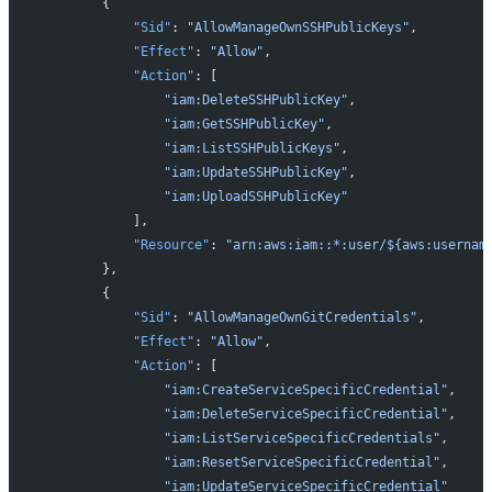
        {
            "Sid"
: 
"AllowManageOwnSSHPublicKeys"
,
            "Effect"
: 
"Allow"
,
            "Action"
: [
                "iam:DeleteSSHPublicKey"
,
                "iam:GetSSHPublicKey"
,
                "iam:ListSSHPublicKeys"
,
                "iam:UpdateSSHPublicKey"
,
                "iam:UploadSSHPublicKey"
            ],
            "Resource"
: 
"arn:aws:iam::*:user/${aws:usernam
        },
        {
            "Sid"
: 
"AllowManageOwnGitCredentials"
,
            "Effect"
: 
"Allow"
,
            "Action"
: [
                "iam:CreateServiceSpecificCredential"
,
                "iam:DeleteServiceSpecificCredential"
,
                "iam:ListServiceSpecificCredentials"
,
                "iam:ResetServiceSpecificCredential"
,
                "iam:UpdateServiceSpecificCredential"