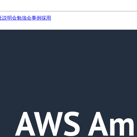
社説明会
勉強会
事例
採用