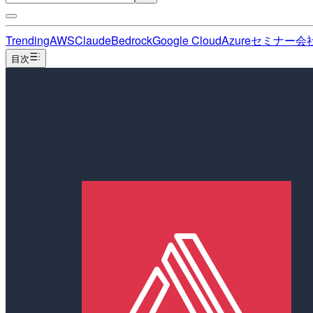
Trending
AWS
Claude
Bedrock
Google Cloud
Azure
セミナー
会
目次