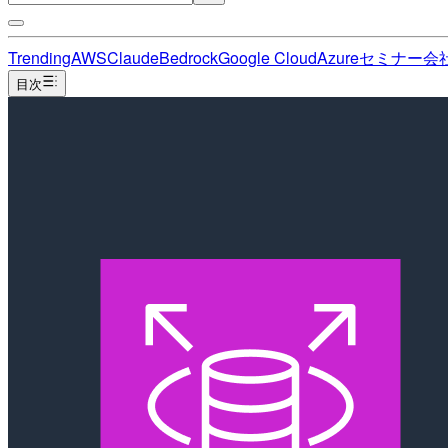
Trending
AWS
Claude
Bedrock
Google Cloud
Azure
セミナー
会
目次