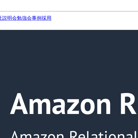
社説明会
勉強会
事例
採用