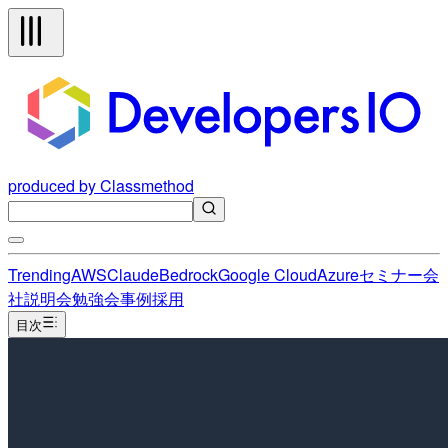
produced by Classmethod
Trending
AWS
Claude
Bedrock
Google Cloud
Azure
セミナー
会
社説明会
勉強会
事例
採用
目次