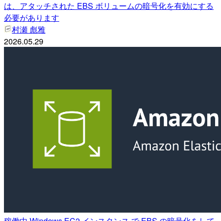
は、アタッチされた EBS ボリュームの暗号化を有効にする
必要があります
村瀬 彪雅
2026.05.29
稼働中 Windows EC2 インスタンス で EBS の暗号化をして