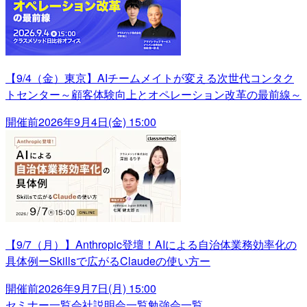
【9/4（金）東京】AIチームメイトが変える次世代コンタク
トセンター～顧客体験向上とオペレーション改革の最前線～
開催前
2026年9月4日(金) 15:00
【9/7（月）】Anthropic登壇！AIによる自治体業務効率化の
具体例ーSkillsで広がるClaudeの使い方ー
開催前
2026年9月7日(月) 15:00
セミナー一覧
会社説明会一覧
勉強会一覧