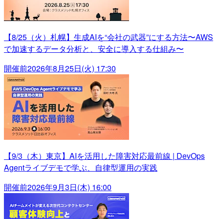
【8/25（火）札幌】生成AIを“会社の武器”にする方法〜AWS
で加速するデータ分析と、安全に導入する仕組み〜
開催前
2026年8月25日(火) 17:30
【9/3（木）東京】AIを活用した障害対応最前線 | DevOps
Agentライブデモで学ぶ、自律型運用の実践
開催前
2026年9月3日(木) 16:00