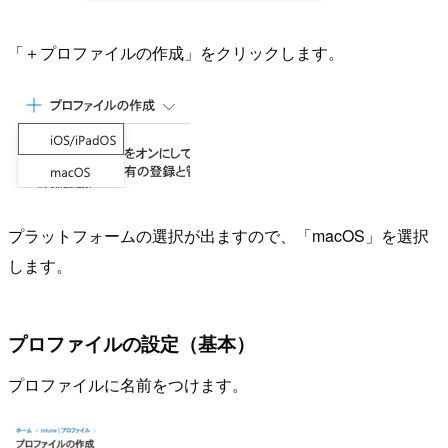
「＋プロファイルの作成」をクリックします。
プラットフォームの選択が出ますので、「macOS」を選択
します。
プロファイルの設定（基本）
プロファイルに名前をつけます。