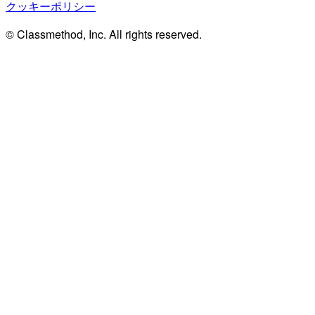
クッキーポリシー
© Classmethod, Inc. All rights reserved.