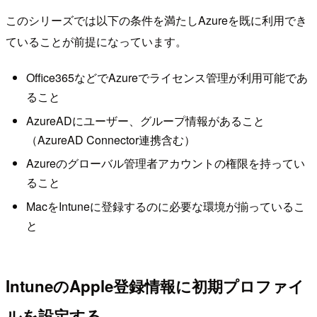
このシリーズでは以下の条件を満たしAzureを既に利用でき
ていることが前提になっています。
Office365などでAzureでライセンス管理が利用可能であ
ること
AzureADにユーザー、グループ情報があること
（AzureAD Connector連携含む）
Azureのグローバル管理者アカウントの権限を持ってい
ること
MacをIntuneに登録するのに必要な環境が揃っているこ
と
IntuneのApple登録情報に初期プロファイ
ルを設定する