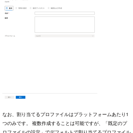
なお、割り当てるプロファイルはプラットフォームあたり1
つのみです。 複数作成することは可能ですが、「既定のプ
ロファイルの設定」でデフォルトで割り当てるプロファイル