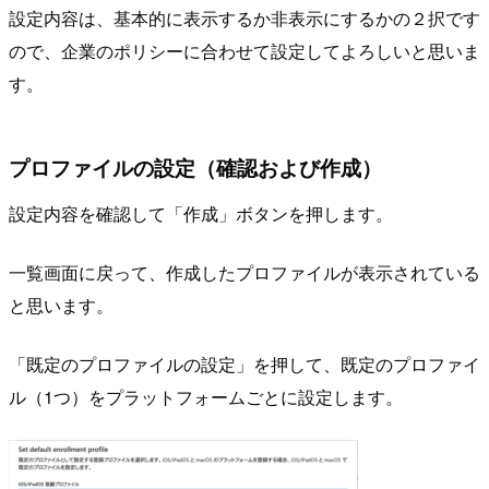
設定内容は、基本的に表示するか非表示にするかの２択です
ので、企業のポリシーに合わせて設定してよろしいと思いま
す。
プロファイルの設定（確認および作成）
設定内容を確認して「作成」ボタンを押します。
一覧画面に戻って、作成したプロファイルが表示されている
と思います。
「既定のプロファイルの設定」を押して、既定のプロファイ
ル（1つ）をプラットフォームごとに設定します。