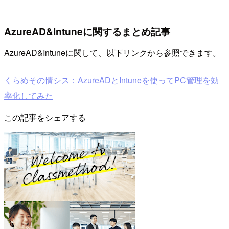
AzureAD&Intuneに関するまとめ記事
AzureAD&Intuneに関して、以下リンクから参照できます。
くらめその情シス：AzureADとIntuneを使ってPC管理を効
率化してみた
この記事をシェアする