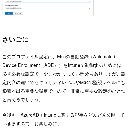
さいごに
このプロファイル設定は、Macの自動登録（Automated
Device Enrollment（ADE））をIntuneで制御するためには
必ず必要な設定で、少しわかりにくい部分もありますが、設
定内容の違いでセキュリティレベルやMacの監視レベルにも
影響が出る重要な設定ですので、非常に重要な設定のひとつ
と言えるでしょう。
今後も、AzureAD＋Intuneに関する記事をどんどん公開して
いきますので、お楽しみに。