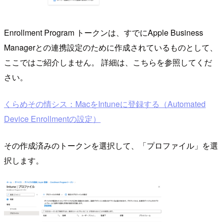
Enrollment Program トークンは、すでにApple Business
Managerとの連携設定のために作成されているものとして、
ここではご紹介しません。 詳細は、こちらを参照してくだ
さい。
くらめその情シス：MacをIntuneに登録する（Automated
Device Enrollmentの設定）
その作成済みのトークンを選択して、「プロファイル」を選
択します。