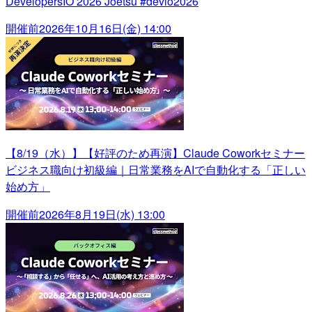
DevelopersIO 2026 Joetsu #devio2026
開催前
2026年10月16日(金) 14:00
【8/19（水）】【好評のため再演】Claude Coworkセミナー
ビジネス職向け初級編｜日常業務をAIで自動化する「正しい
始め方」
開催前
2026年8月19日(水) 13:00