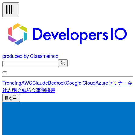
produced by Classmethod
Trending
AWS
Claude
Bedrock
Google Cloud
Azure
セミナー
会
社説明会
勉強会
事例
採用
目次