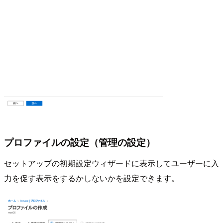
プロファイルの設定（管理の設定）
セットアップの初期設定ウィザードに表示してユーザーに入
力を促す表示をするかしないかを設定できます。