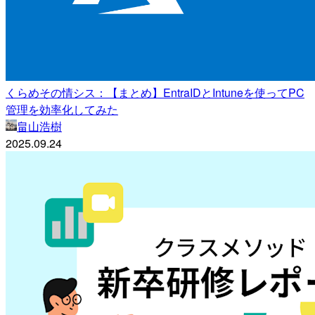
くらめその情シス：【まとめ】EntraIDとIntuneを使ってPC
管理を効率化してみた
畠山浩樹
2025.09.24