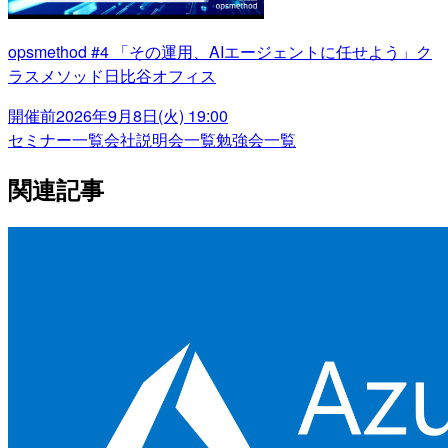
opsmethod #4 「その運用、AIエージェントに任せよう」ク
ラスメソッド日比谷オフィス
開催前
2026年9月8日(火) 19:00
セミナー一覧
会社説明会一覧
勉強会一覧
関連記事