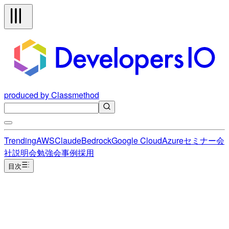
produced by Classmethod
Trending
AWS
Claude
Bedrock
Google Cloud
Azure
セミナー
会
社説明会
勉強会
事例
採用
目次