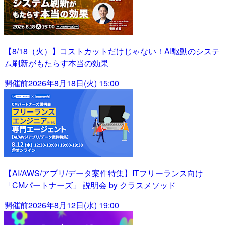
【8/18（火）】コストカットだけじゃない！AI駆動のシステ
ム刷新がもたらす本当の効果
開催前
2026年8月18日(火) 15:00
【AI/AWS/アプリ/データ案件特集】ITフリーランス向け
「CMパートナーズ」 説明会 by クラスメソッド
開催前
2026年8月12日(水) 19:00