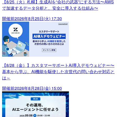
【8/25（火）札幌】生成AIを“会社の武器”にする方法〜AWS
で加速するデータ分析と、安全に導入する仕組み〜
開催前
2026年8月25日(火) 17:30
【8/28（金）】カスタマーサポートAI導入デモウェビナー〜
基本から学ぶ、AI機能を駆使した次世代の問い合わせ対応と
は～
開催前
2026年8月28日(金) 15:00