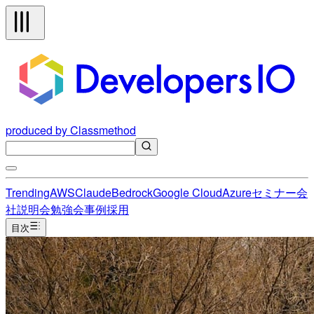
produced by Classmethod
Trending
AWS
Claude
Bedrock
Google Cloud
Azure
セミナー
会
社説明会
勉強会
事例
採用
目次