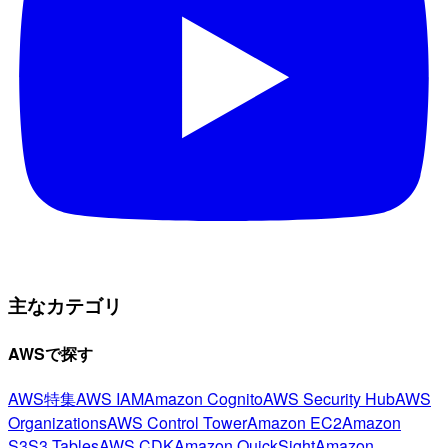
主なカテゴリ
AWSで探す
AWS特集
AWS IAM
Amazon Cognito
AWS Security Hub
AWS
Organizations
AWS Control Tower
Amazon EC2
Amazon
S3
S3 Tables
AWS CDK
Amazon QuickSight
Amazon