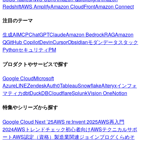
Redshift
AWS Amplify
Amazon CloudFront
Amazon Connect
注目のテーマ
生成AI
MCP
ChatGPT
Claude
Amazon Bedrock
RAG
Amazon
Q
GitHub Copilot
Devin
Cursor
Obsidian
モダンデータスタック
Python
セキュリティ
PM
プロダクトやサービスで探す
Google Cloud
Microsoft
Azure
LINE
Zendesk
Auth0
Tableau
Snowflake
Alteryx
インフォ
マティカ
dbt
DuckDB
Cloudflare
Splunk
Vision One
Notion
特集やシリーズから探す
Google Cloud Next ’25
AWS re:Invent 2025
AWS再入門
2024
AWSトレンドチェック
初心者向け
AWSテクニカルサポ
ート
AWS認定（資格）
製造業関連
ジョインブログ
くらめそ