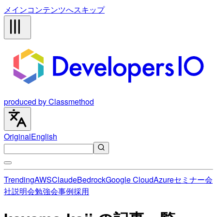
メインコンテンツへスキップ
produced by Classmethod
Original
English
Trending
AWS
Claude
Bedrock
Google Cloud
Azure
セミナー
会
社説明会
勉強会
事例
採用