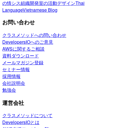
の情シス
組織開発室の活動
デザイン
Thai
Language
Vietnamese Blog
お問い合わせ
クラスメソッドへの問い合わせ
DevelopersIOへのご意見
AWSに関するご相談
資料ダウンロード
メールマガジン登録
セミナー情報
採用情報
会社説明会
勉強会
運営会社
クラスメソッドについて
DevelopersIOとは