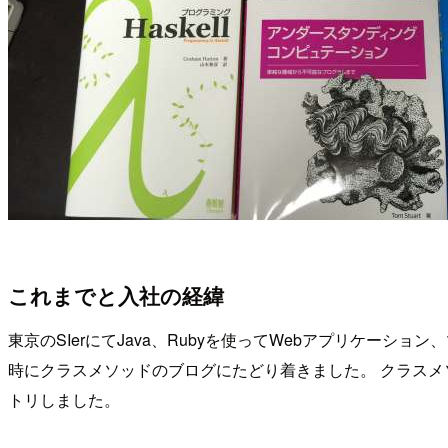
これまでと入社の経緯
東京のSIerにてJava、Rubyを使ってWebアプリケー
時にクラスメソッドのブログにたどり着きました。 クラス
トリしました。