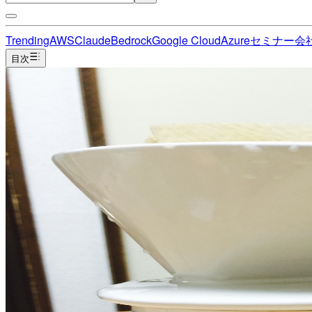
Trending
AWS
Claude
Bedrock
Google Cloud
Azure
セミナー
会
目次