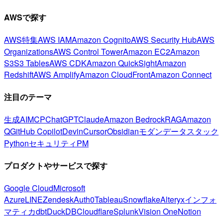
AWSで探す
AWS特集
AWS IAM
Amazon Cognito
AWS Security Hub
AWS
Organizations
AWS Control Tower
Amazon EC2
Amazon
S3
S3 Tables
AWS CDK
Amazon QuickSight
Amazon
Redshift
AWS Amplify
Amazon CloudFront
Amazon Connect
注目のテーマ
生成AI
MCP
ChatGPT
Claude
Amazon Bedrock
RAG
Amazon
Q
GitHub Copilot
Devin
Cursor
Obsidian
モダンデータスタック
Python
セキュリティ
PM
プロダクトやサービスで探す
Google Cloud
Microsoft
Azure
LINE
Zendesk
Auth0
Tableau
Snowflake
Alteryx
インフォ
マティカ
dbt
DuckDB
Cloudflare
Splunk
Vision One
Notion