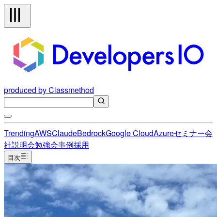
produced by Classmethod
Trending
AWS
Claude
Bedrock
Google Cloud
Azure
セミナー
会
社説明会
勉強会
事例
採用
目次