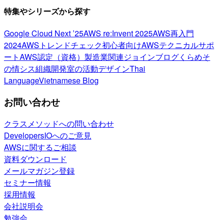
特集やシリーズから探す
Google Cloud Next ’25
AWS re:Invent 2025
AWS再入門
2024
AWSトレンドチェック
初心者向け
AWSテクニカルサポ
ート
AWS認定（資格）
製造業関連
ジョインブログ
くらめそ
の情シス
組織開発室の活動
デザイン
Thai
Language
Vietnamese Blog
お問い合わせ
クラスメソッドへの問い合わせ
DevelopersIOへのご意見
AWSに関するご相談
資料ダウンロード
メールマガジン登録
セミナー情報
採用情報
会社説明会
勉強会