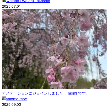
watabo / Wataru Takasato
2025.07.01
アノテーションにジョインしました！ momi です。
aritome-moe
2025.09.02