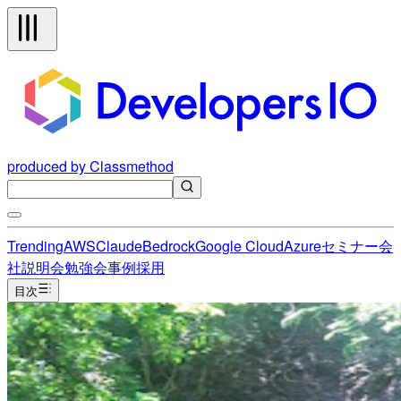
produced by Classmethod
Trending
AWS
Claude
Bedrock
Google Cloud
Azure
セミナー
会
社説明会
勉強会
事例
採用
目次