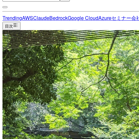
Trending
AWS
Claude
Bedrock
Google Cloud
Azure
セミナー
会
目次