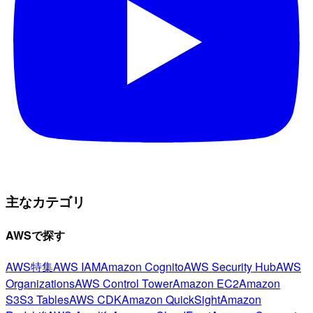
主なカテゴリ
AWSで探す
AWS特集
AWS IAM
Amazon Cognito
AWS Security Hub
AWS
Organizations
AWS Control Tower
Amazon EC2
Amazon
S3
S3 Tables
AWS CDK
Amazon QuickSight
Amazon