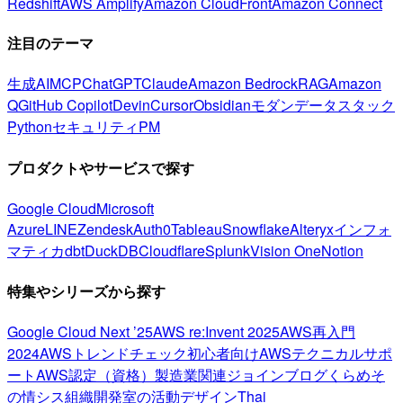
Redshift
AWS Amplify
Amazon CloudFront
Amazon Connect
注目のテーマ
生成AI
MCP
ChatGPT
Claude
Amazon Bedrock
RAG
Amazon
Q
GitHub Copilot
Devin
Cursor
Obsidian
モダンデータスタック
Python
セキュリティ
PM
プロダクトやサービスで探す
Google Cloud
Microsoft
Azure
LINE
Zendesk
Auth0
Tableau
Snowflake
Alteryx
インフォ
マティカ
dbt
DuckDB
Cloudflare
Splunk
Vision One
Notion
特集やシリーズから探す
Google Cloud Next ’25
AWS re:Invent 2025
AWS再入門
2024
AWSトレンドチェック
初心者向け
AWSテクニカルサポ
ート
AWS認定（資格）
製造業関連
ジョインブログ
くらめそ
の情シス
組織開発室の活動
デザイン
Thai