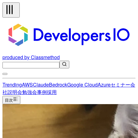
produced by Classmethod
Trending
AWS
Claude
Bedrock
Google Cloud
Azure
セミナー
会
社説明会
勉強会
事例
採用
目次