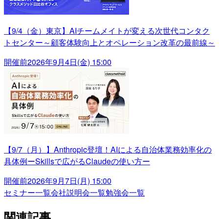
【9/4（金）東京】AIチームメイトが変える次世代コンタク
トセンター～顧客体験向上とオペレーション改革の最前線～
開催前
2026年9月4日(金) 15:00
【9/7（月）】Anthropic登壇！AIによる自治体業務効率化の
具体例ーSkillsで広がるClaudeの使い方ー
開催前
2026年9月7日(月) 15:00
セミナー一覧
会社説明会一覧
勉強会一覧
関連記事