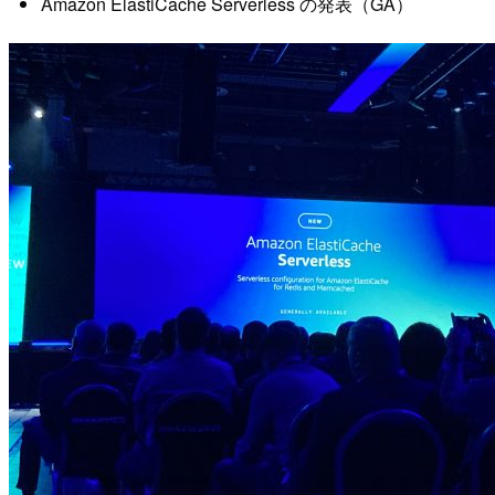
Amazon ElastiCache Serverless の発表（GA）