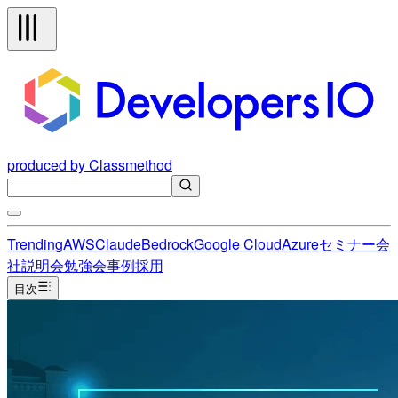
produced by Classmethod
Trending
AWS
Claude
Bedrock
Google Cloud
Azure
セミナー
会
社説明会
勉強会
事例
採用
目次