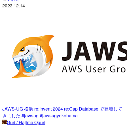
2023.12.14
JAWS-UG 横浜 re:Invent 2024 re:Cap Database で登壇して
きました #jawsug #jawsugyokohama
Guri / Hajime Oguri