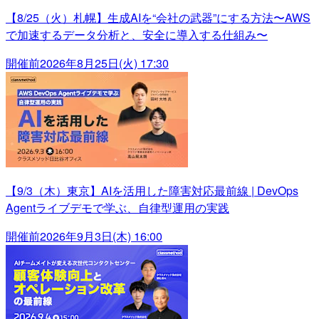
【8/25（火）札幌】生成AIを“会社の武器”にする方法〜AWS
で加速するデータ分析と、安全に導入する仕組み〜
開催前
2026年8月25日(火) 17:30
【9/3（木）東京】AIを活用した障害対応最前線 | DevOps
Agentライブデモで学ぶ、自律型運用の実践
開催前
2026年9月3日(木) 16:00