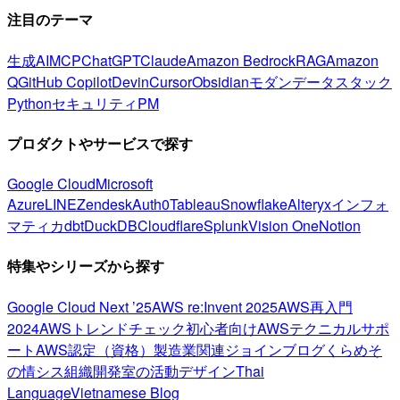
注目のテーマ
生成AI
MCP
ChatGPT
Claude
Amazon Bedrock
RAG
Amazon
Q
GitHub Copilot
Devin
Cursor
Obsidian
モダンデータスタック
Python
セキュリティ
PM
プロダクトやサービスで探す
Google Cloud
Microsoft
Azure
LINE
Zendesk
Auth0
Tableau
Snowflake
Alteryx
インフォ
マティカ
dbt
DuckDB
Cloudflare
Splunk
Vision One
Notion
特集やシリーズから探す
Google Cloud Next ’25
AWS re:Invent 2025
AWS再入門
2024
AWSトレンドチェック
初心者向け
AWSテクニカルサポ
ート
AWS認定（資格）
製造業関連
ジョインブログ
くらめそ
の情シス
組織開発室の活動
デザイン
Thai
Language
Vietnamese Blog