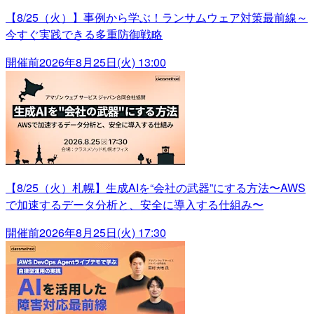
【8/25（火）】事例から学ぶ！ランサムウェア対策最前線～
今すぐ実践できる多重防御戦略
開催前
2026年8月25日(火) 13:00
【8/25（火）札幌】生成AIを“会社の武器”にする方法〜AWS
で加速するデータ分析と、安全に導入する仕組み〜
開催前
2026年8月25日(火) 17:30