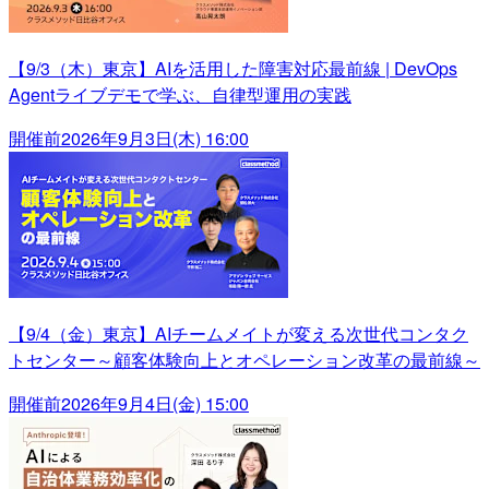
【9/3（木）東京】AIを活用した障害対応最前線 | DevOps
Agentライブデモで学ぶ、自律型運用の実践
開催前
2026年9月3日(木) 16:00
【9/4（金）東京】AIチームメイトが変える次世代コンタク
トセンター～顧客体験向上とオペレーション改革の最前線～
開催前
2026年9月4日(金) 15:00