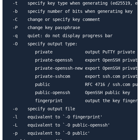
  -t    specify key type when generating (ed25519, ec
  -b    specify number of bits when generating key

  -C    change or specify key comment

  -P    change key passphrase

  -q    quiet: do not display progress bar

  -O    specify output type:

           private             output PuTTY private k
           private-openssh     export OpenSSH private
           private-openssh-new export OpenSSH private
           private-sshcom      export ssh.com private
           public              RFC 4716 / ssh.com pub
           public-openssh      OpenSSH public key

           fingerprint         output the key fingerp
  -o    specify output file

  -l    equivalent to `-O fingerprint'

  -L    equivalent to `-O public-openssh'

  -p    equivalent to `-O public'
