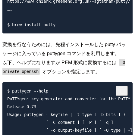
https://www.chiark.greenend.org.uk/~sgtatham/putty/

……

変換を行なうためには、先程インストールした putty パッ
ケージに入っている puttygen コマンドを利用します。
以下、ヘルプになりますが PEM 形式に変換するには
-O
オプションを指定します。
private-openssh
$ puttygen --help

PuTTYgen: key generator and converter for the PuTTY t
Release 0.73

Usage: puttygen ( keyfile | -t type [ -b bits ] )

                [ -C comment ] [ -P ] [ -q ]

                [ -o output-keyfile ] [ -O type | -l 