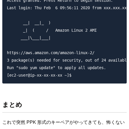
Access granted. Press Return to begin session.

Last login: Thu Feb  6 09:56:11 2020 from xxx.xxx.xxx
       __|  __|_  )

       _|  (     /   Amazon Linux 2 AMI

      ___|\___|___|

https://aws.amazon.com/amazon-linux-2/

3 package(s) needed for security, out of 24 available

Run "sudo yum update" to apply all updates.

まとめ
これで突然 PPK 形式のキーペアがやってきても、怖くない