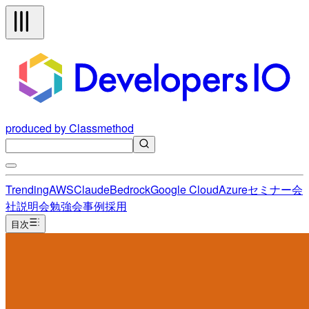
produced by Classmethod
Trending
AWS
Claude
Bedrock
Google Cloud
Azure
セミナー
会
社説明会
勉強会
事例
採用
目次