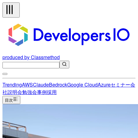
produced by Classmethod
Trending
AWS
Claude
Bedrock
Google Cloud
Azure
セミナー
会
社説明会
勉強会
事例
採用
目次