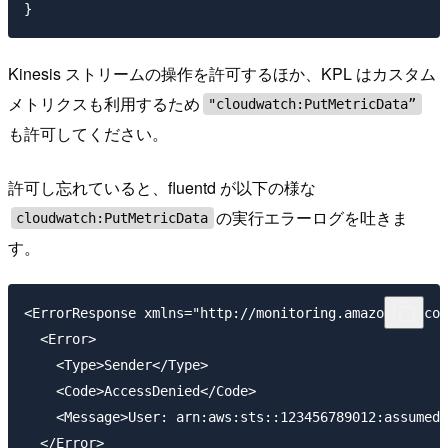
Kinesis ストリームの操作を許可するほか、KPL はカスタム
メトリクスも利用するため
"cloudwatch:PutMetricData”
も許可してください。
許可し忘れていると、fluentd が以下の様な
の実行エラーログを吐きま
cloudwatch:PutMetricData
す。
<ErrorResponse xmlns="http://monitoring.amazonaws.com
  <Error>

    <Type>Sender</Type>

    <Code>AccessDenied</Code>

    <Message>User: arn:aws:sts::123456789012:assumed-
  </Error>
