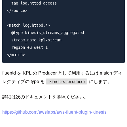
  tag log.httpd.access

</source>

<match log.httpd.*>

  @type kinesis_streams_aggregated

  stream_name kpl-stream

  region eu-west-1

fluentd を KPL の Producer として利用するには match ディ
レクティブの type を
にします。
kinesis_producer
詳細は次のドキュメントを参照ください。
https://github.com/awslabs/aws-fluent-plugin-kinesis