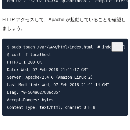
HTTP アクセスして、Apache が起動していることを確認し
ましょう。
$ sudo touch /var/www/html/index.html  # index.ht
$ curl -I localhost

HTTP/1.1 200 OK

Date: Wed, 07 Feb 2018 21:41:17 GMT

Server: Apache/2.4.6 (Amazon Linux 2)

Last-Modified: Wed, 07 Feb 2018 21:41:14 GMT

ETag: "0-564a627886c85"

Accept-Ranges: bytes
