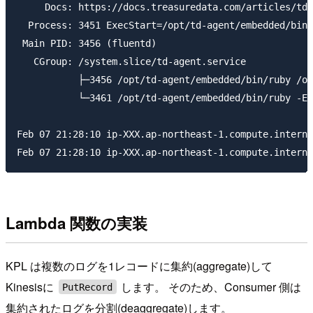
     Docs: https://docs.treasuredata.com/articles/td-
  Process: 3451 ExecStart=/opt/td-agent/embedded/bin/
 Main PID: 3456 (fluentd)

   CGroup: /system.slice/td-agent.service

           ├─3456 /opt/td-agent/embedded/bin/ruby /op
           └─3461 /opt/td-agent/embedded/bin/ruby -Ea
Feb 07 21:28:10 ip-XXX.ap-northeast-1.compute.interna
Lambda 関数の実装
KPL は複数のログを1レコードに集約(aggregate)して
Kinesisに
します。 そのため、Consumer 側は
PutRecord
集約されたログを分割(deaggregate)します。