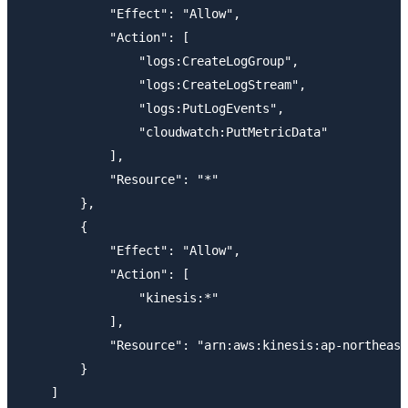
            "Effect": "Allow",

            "Action": [

                "logs:CreateLogGroup",

                "logs:CreateLogStream",

                "logs:PutLogEvents",

                "cloudwatch:PutMetricData"

            ],

            "Resource": "*"

        },

        {

            "Effect": "Allow",

            "Action": [

                "kinesis:*"

            ],

            "Resource": "arn:aws:kinesis:ap-northeast
        }

    ]
