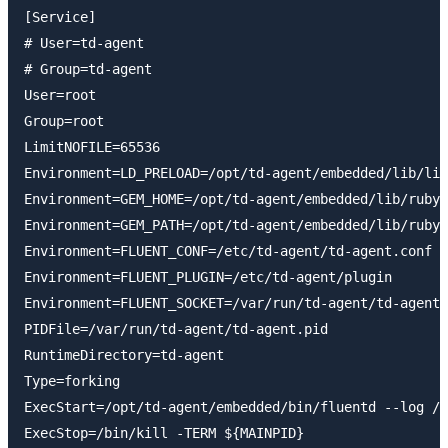
[Service]

# User=td-agent

# Group=td-agent

User=root

Group=root

LimitNOFILE=65536

Environment=LD_PRELOAD=/opt/td-agent/embedded/lib/lib
Environment=GEM_HOME=/opt/td-agent/embedded/lib/ruby/
Environment=GEM_PATH=/opt/td-agent/embedded/lib/ruby/
Environment=FLUENT_CONF=/etc/td-agent/td-agent.conf

Environment=FLUENT_PLUGIN=/etc/td-agent/plugin

Environment=FLUENT_SOCKET=/var/run/td-agent/td-agent.
PIDFile=/var/run/td-agent/td-agent.pid

RuntimeDirectory=td-agent

Type=forking

ExecStart=/opt/td-agent/embedded/bin/fluentd --log /v
ExecStop=/bin/kill -TERM ${MAINPID}
