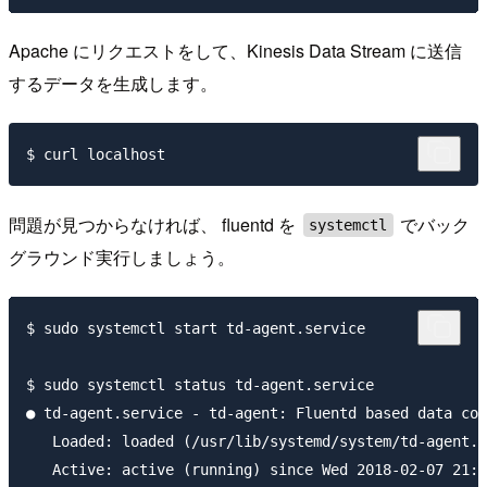
Apache にリクエストをして、Kinesis Data Stream に送信
するデータを生成します。
問題が見つからなければ、 fluentd を
でバック
systemctl
グラウンド実行しましょう。
$ sudo systemctl start td-agent.service

$ sudo systemctl status td-agent.service

● td-agent.service - td-agent: Fluentd based data col
   Loaded: loaded (/usr/lib/systemd/system/td-agent.s
   Active: active (running) since Wed 2018-02-07 21:2