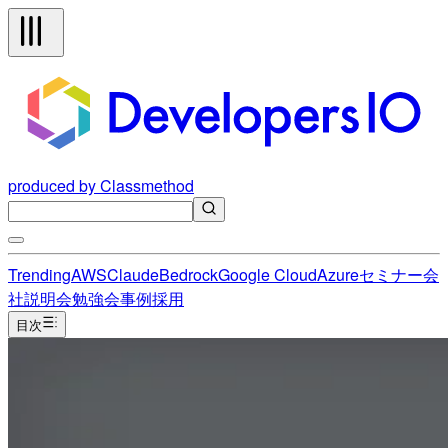
produced by Classmethod
Trending
AWS
Claude
Bedrock
Google Cloud
Azure
セミナー
会
社説明会
勉強会
事例
採用
目次