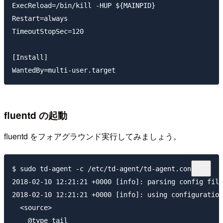
ExecReload=/bin/kill -HUP ${MAINPID}

Restart=always

TimeoutStopSec=120

[Install]

fluentd の起動
fluentd をフォアグラウンド実行してみましょう。
$ sudo td-agent -c /etc/td-agent/td-agent.conf

2018-02-10 12:21:21 +0000 [info]: parsing config file
2018-02-10 12:21:21 +0000 [info]: using configuration
  <source>

    @type tail
