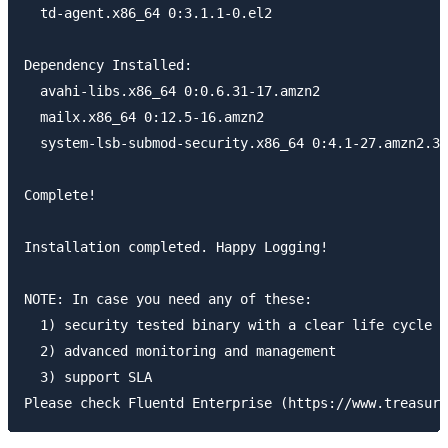
  td-agent.x86_64 0:3.1.1-0.el2

Dependency Installed:

  avahi-libs.x86_64 0:0.6.31-17.amzn2                
  mailx.x86_64 0:12.5-16.amzn2                       
  system-lsb-submod-security.x86_64 0:4.1-27.amzn2.3

Complete!

Installation completed. Happy Logging!

NOTE: In case you need any of these:

  1) security tested binary with a clear life cycle m
  2) advanced monitoring and management

  3) support SLA
