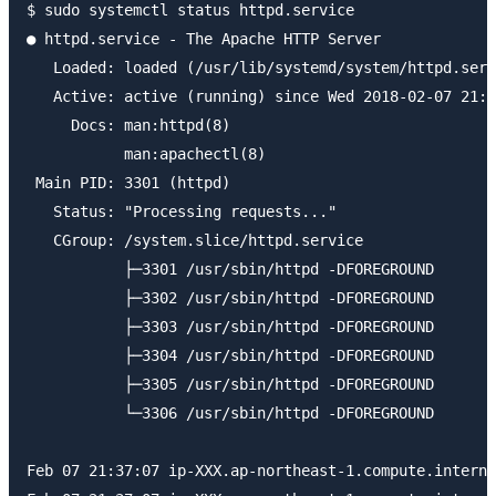
$ sudo systemctl status httpd.service

● httpd.service - The Apache HTTP Server

   Loaded: loaded (/usr/lib/systemd/system/httpd.serv
   Active: active (running) since Wed 2018-02-07 21:3
     Docs: man:httpd(8)

           man:apachectl(8)

 Main PID: 3301 (httpd)

   Status: "Processing requests..."

   CGroup: /system.slice/httpd.service

           ├─3301 /usr/sbin/httpd -DFOREGROUND

           ├─3302 /usr/sbin/httpd -DFOREGROUND

           ├─3303 /usr/sbin/httpd -DFOREGROUND

           ├─3304 /usr/sbin/httpd -DFOREGROUND

           ├─3305 /usr/sbin/httpd -DFOREGROUND

           └─3306 /usr/sbin/httpd -DFOREGROUND

Feb 07 21:37:07 ip-XXX.ap-northeast-1.compute.interna