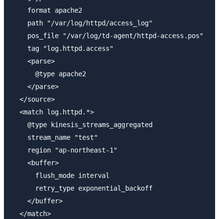
    format apache2

    path "/var/log/httpd/access_log"

    pos_file "/var/log/td-agent/httpd-access.pos"

    tag "log.httpd.access"

    <parse>

      @type apache2

    </parse>

  </source>

  <match log.httpd.*>

    @type kinesis_streams_aggregated

    stream_name "test"

    region "ap-northeast-1"

    <buffer>

      flush_mode interval

      retry_type exponential_backoff

    </buffer>

  </match>
