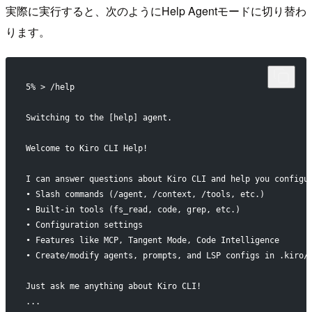
実際に実行すると、次のようにHelp Agentモードに切り替わ
ります。
5% > /help
Switching to the [help] agent.
Welcome to Kiro CLI Help!
I can answer questions about Kiro CLI and help you configu
• Slash commands (/agent, /context, /tools, etc.)
• Built-in tools (fs_read, code, grep, etc.)
• Configuration settings
• Features like MCP, Tangent Mode, Code Intelligence
• Create/modify agents, prompts, and LSP configs in .kiro/
Just ask me anything about Kiro CLI!
...