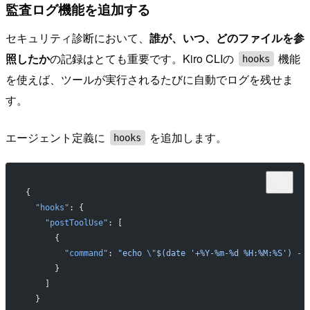
監査ログ機能を追加する
セキュリティ診断において、
誰が、いつ、どのファイルを参
照したか
の記録はとても重要です。Kiro CLIの
機能
hooks
を使えば、ツールが実行されるたびに自動でログを残せま
す。
エージェント定義に
を追加します。
hooks
{
  "hooks"
: {
    "postToolUse"
: [
      {
        "command"
: 
"echo 
\"
$(date '+%Y-%m-%d %H:%M:%S') - 
      }
    ]
  }