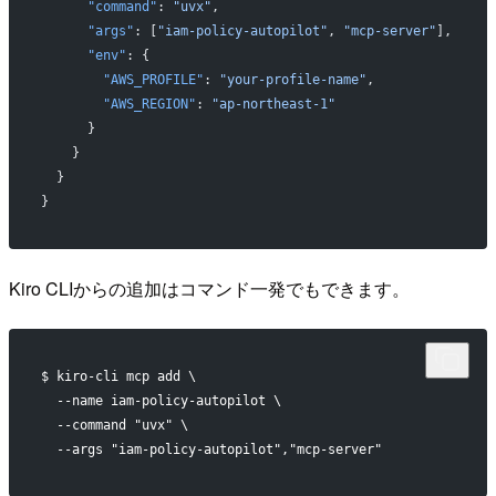
      "command"
: 
"uvx"
,
      "args"
: [
"iam-policy-autopilot"
, 
"mcp-server"
],
      "env"
: {
        "AWS_PROFILE"
: 
"your-profile-name"
,
        "AWS_REGION"
: 
"ap-northeast-1"
      }
    }
  }
}
Kiro CLIからの追加はコマンド一発でもできます。
$ kiro-cli mcp add \
  --name iam-policy-autopilot \
  --command "uvx" \
  --args "iam-policy-autopilot","mcp-server"