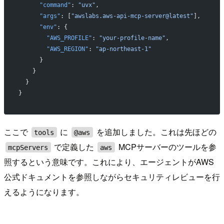
      "command"
: 
"uvx"
,
      "args"
: [
"awslabs.aws-api-mcp-server@latest"
],
      "env"
: {
        "AWS_PROFILE"
: 
"your-profile-name"
,
        "AWS_REGION"
: 
"ap-northeast-1"
      }
    }
  }
}
ここで
に
を追加しました。これは先ほどの
tools
@aws
で定義した
MCPサーバーのツールを参
mcpServers
aws
照するという意味です。これにより、エージェントがAWS
公式ドキュメントを参照しながらセキュリティレビューを行
えるようになります。