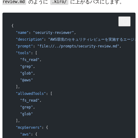
のように
に上がるパスにします。
review.md
.kiro/
{
  "name"
: 
"security-reviewer"
,
  "description"
: 
"AWS環境のセキュリティレビューを実施するエージェ
  "prompt"
: 
"file://../prompts/security-review.md"
,
  "tools"
: [
    "fs_read"
,
    "grep"
,
    "glob"
,
    "@aws"
  ],
  "allowedTools"
: [
    "fs_read"
,
    "grep"
,
    "glob"
  ],
  "mcpServers"
: {
    "aws"
: {