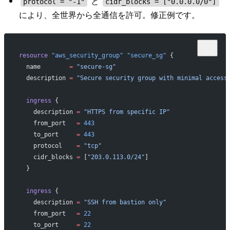
と
protocol = "-1"
cidr_blocks = ["0.0.0.0/0"]
により、全世界から全通信を許可。修正例です。
resource
 "aws_security_group"
 "secure_sg"
 {
  name
        =
 "secure-sg"
  description
 =
 "Secure security group with minimal access
  ingress
 {
    description
 =
 "HTTPS from specific IP"
    from_port
   =
 443
    to_port
     =
 443
    protocol
    =
 "tcp"
    cidr_blocks
 =
 [
"203.0.113.0/24"
]
  }
  ingress
 {
    description
 =
 "SSH from bastion only"
    from_port
   =
 22
    to_port
     =
 22