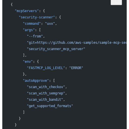
{
  "mcpServers"
: {
    "security-scanner"
: {
      "command"
: 
"uvx"
,
      "args"
: [
        "--from"
,
        "git+https://github.com/aws-samples/sample-mcp-sec
        "security_scanner_mcp_server"
      ],
      "env"
: {
        "FASTMCP_LOG_LEVEL"
: 
"ERROR"
      },
      "autoApprove"
: [
        "scan_with_checkov"
,
        "scan_with_semgrep"
,
        "scan_with_bandit"
,
        "get_supported_formats"
      ]
    }
  }