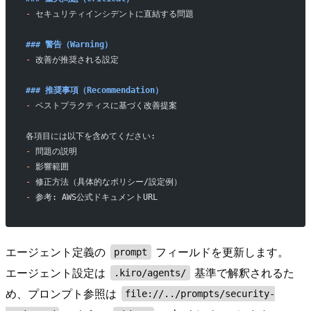
-
 セキュリティインシデントに直結する問題
### 警告（Warning）
-
 改善が推奨される設定
### 推奨事項（Recommendation）
-
 ベストプラクティスに基づく改善提案
各項目には以下を含めてください:
-
 問題の説明
-
 影響範囲
-
 修正方法（具体的なポリシー/設定例）
-
 参考: AWS公式ドキュメントURL
エージェント定義の
フィールドを更新します。
prompt
エージェント設定は
基準で解釈されるた
.kiro/agents/
め、プロンプト参照は
file://../prompts/security-