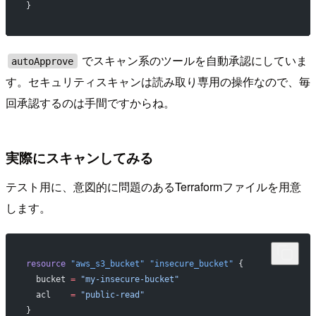
}
でスキャン系のツールを自動承認にしていま
autoApprove
す。セキュリティスキャンは読み取り専用の操作なので、毎
回承認するのは手間ですからね。
実際にスキャンしてみる
テスト用に、意図的に問題のあるTerraformファイルを用意
します。
resource
 "aws_s3_bucket"
 "insecure_bucket"
 {
  bucket
 =
 "my-insecure-bucket"
  acl
    =
 "public-read"
}