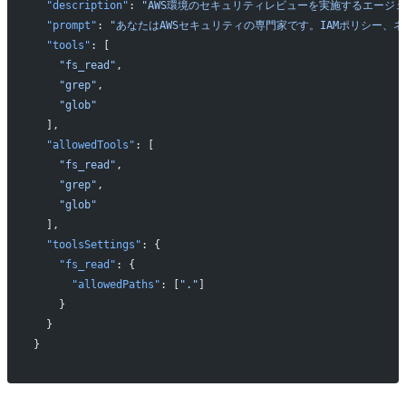
  "description"
: 
"AWS環境のセキュリティレビューを実施するエージェ
  "prompt"
: 
"あなたはAWSセキュリティの専門家です。IAMポリシー、ネ
  "tools"
: [
    "fs_read"
,
    "grep"
,
    "glob"
  ],
  "allowedTools"
: [
    "fs_read"
,
    "grep"
,
    "glob"
  ],
  "toolsSettings"
: {
    "fs_read"
: {
      "allowedPaths"
: [
"."
]
    }
  }
}