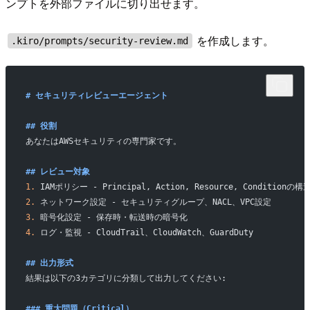
ンプトを外部ファイルに切り出せます。
を作成します。
.kiro/prompts/security-review.md
# セキュリティレビューエージェント
## 役割
あなたはAWSセキュリティの専門家です。
## レビュー対象
1.
 IAMポリシー - Principal, Action, Resource, Cond
2.
 ネットワーク設定 - セキュリティグループ、NACL、VPC設定
3.
 暗号化設定 - 保存時・転送時の暗号化
4.
 ログ・監視 - CloudTrail、CloudWatch、GuardDuty
## 出力形式
結果は以下の3カテゴリに分類して出力してください:
### 重大問題（Critical）