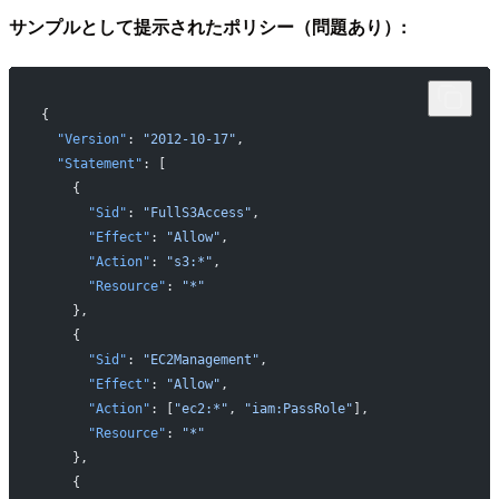
サンプルとして提示されたポリシー（問題あり）:
{
  "Version"
: 
"2012-10-17"
,
  "Statement"
: [
    {
      "Sid"
: 
"FullS3Access"
,
      "Effect"
: 
"Allow"
,
      "Action"
: 
"s3:*"
,
      "Resource"
: 
"*"
    },
    {
      "Sid"
: 
"EC2Management"
,
      "Effect"
: 
"Allow"
,
      "Action"
: [
"ec2:*"
, 
"iam:PassRole"
],
      "Resource"
: 
"*"
    },
    {