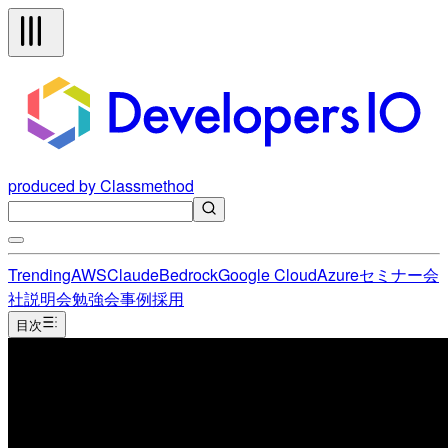
produced by Classmethod
Trending
AWS
Claude
Bedrock
Google Cloud
Azure
セミナー
会
社説明会
勉強会
事例
採用
目次