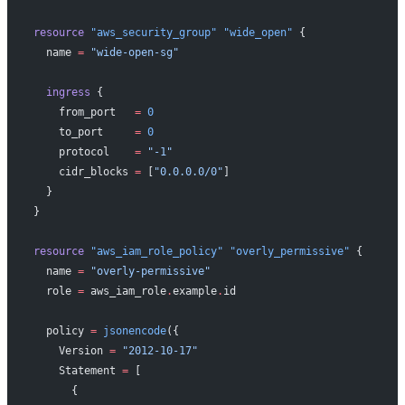
resource
 "aws_security_group"
 "wide_open"
 {
  name
 =
 "wide-open-sg"
  ingress
 {
    from_port
   =
 0
    to_port
     =
 0
    protocol
    =
 "-1"
    cidr_blocks
 =
 [
"0.0.0.0/0"
]
  }
}
resource
 "aws_iam_role_policy"
 "overly_permissive"
 {
  name
 =
 "overly-permissive"
  role
 =
 aws_iam_role
.
example
.
id
  policy
 =
 jsonencode
({
    Version 
=
 "2012-10-17"
    Statement 
=
 [
      {