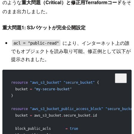
のような
重大問題（Critical）
と
修正用Terraformコード
をそ
のまま出力しました。
重大問題1: S3バケットが完全公開設定
により、インターネット上の誰
acl = "public-read"
でもオブジェクトを読み取り可能。修正例として以下が
提示されました。
resource
 "aws_s3_bucket"
 "secure_bucket"
 {
  bucket
 =
 "my-secure-bucket"
}
resource
 "aws_s3_bucket_public_access_block"
 "secure_bucke
  bucket
 =
 aws_s3_bucket
.
secure_bucket
.
id
  block_public_acls
       =
 true