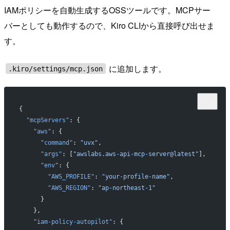
IAMポリシーを自動生成するOSSツールです。MCPサー
バーとしても動作するので、Kiro CLIから直接呼び出せま
す。
に追加します。
.kiro/settings/mcp.json
{
  "mcpServers"
: {
    "aws"
: {
      "command"
: 
"uvx"
,
      "args"
: [
"awslabs.aws-api-mcp-server@latest"
],
      "env"
: {
        "AWS_PROFILE"
: 
"your-profile-name"
,
        "AWS_REGION"
: 
"ap-northeast-1"
      }
    },
    "iam-policy-autopilot"
: {