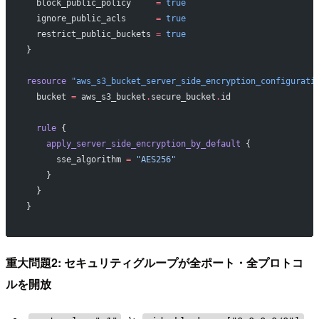
  block_public_policy
     =
 true
  ignore_public_acls
      =
 true
  restrict_public_buckets
 =
 true
}
resource
 "aws_s3_bucket_server_side_encryption_configurati
  bucket
 =
 aws_s3_bucket
.
secure_bucket
.
id
  rule
 {
    apply_server_side_encryption_by_default
 {
      sse_algorithm
 =
 "AES256"
    }
  }
}
重大問題2: セキュリティグループが全ポート・全プロトコ
ルを開放