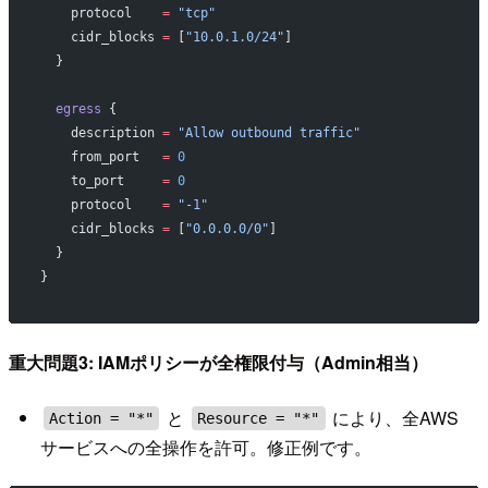
    protocol
    =
 "tcp"
    cidr_blocks
 =
 [
"10.0.1.0/24"
]
  }
  egress
 {
    description
 =
 "Allow outbound traffic"
    from_port
   =
 0
    to_port
     =
 0
    protocol
    =
 "-1"
    cidr_blocks
 =
 [
"0.0.0.0/0"
]
  }
}
重大問題3: IAMポリシーが全権限付与（Admin相当）
と
により、全AWS
Action = "*"
Resource = "*"
サービスへの全操作を許可。修正例です。