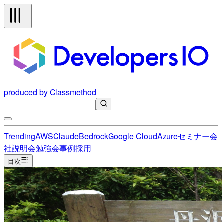
produced by Classmethod
Trending
AWS
Claude
Bedrock
Google Cloud
Azure
セミナー
会
社説明会
勉強会
事例
採用
目次