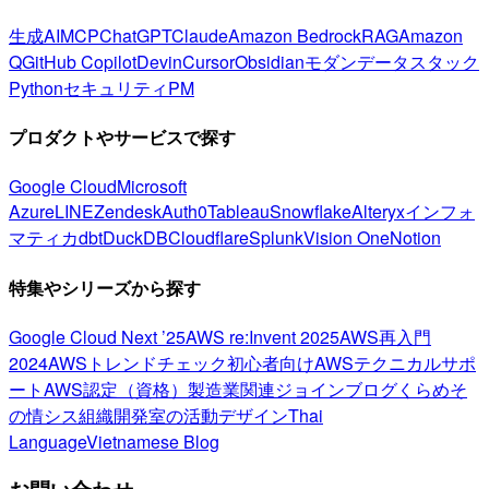
生成AI
MCP
ChatGPT
Claude
Amazon Bedrock
RAG
Amazon
Q
GitHub Copilot
Devin
Cursor
Obsidian
モダンデータスタック
Python
セキュリティ
PM
プロダクトやサービスで探す
Google Cloud
Microsoft
Azure
LINE
Zendesk
Auth0
Tableau
Snowflake
Alteryx
インフォ
マティカ
dbt
DuckDB
Cloudflare
Splunk
Vision One
Notion
特集やシリーズから探す
Google Cloud Next ’25
AWS re:Invent 2025
AWS再入門
2024
AWSトレンドチェック
初心者向け
AWSテクニカルサポ
ート
AWS認定（資格）
製造業関連
ジョインブログ
くらめそ
の情シス
組織開発室の活動
デザイン
Thai
Language
Vietnamese Blog