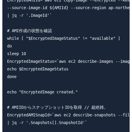
--source-image-id ${AMIId} --source-region ap-northea
| jq -r '.ImageId'`

# AMI作成の状態を確認

while [ "$EncryptedImageStatus" != "available" ]

do

sleep 10

EncryptedImageStatus=`aws ec2 describe-images --image
echo $EncryptedImageStatus

done

echo "EncryptedImage created."

# AMIIDからスナップショットIDを取得 // 超絶雑。

EncryptedAMISnapId=`aws ec2 describe-snapshots --filt
| jq -r '.Snapshots[].SnapshotId'`
