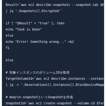
Result=`aws ec2 describe-snapshots --snapshot-ids $En
| jq '.Snapshots[].Encrypted'`

if [ "$Result" = "true" ]; then

echo "Task is Done"

else

echo "Error! Something wrong..." >&2

fi

else

# 対象インスタンスのボリュームIDを取得

TargetVolumeId=`aws ec2 describe-instances --instance
| jq -r '.Reservations[].Instances[].BlockDeviceMappi
# moqrin-snapshotというSnapshotを作成

SnapshotId=`aws ec2 create-snapshot --volume-id $Targ