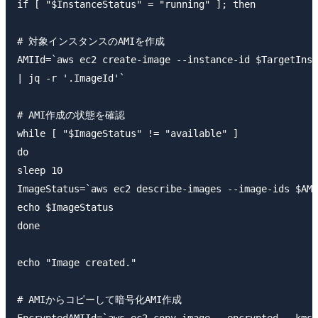
if [ "$InstanceStatus" = "running" ]; then

# 対象インスタンスのAMIを作成

AMIId=`aws ec2 create-image --instance-id $TargetInst
| jq -r '.ImageId'`

# AMI作成の状態を確認

while [ "$ImageStatus" != "available" ]

do

sleep 10

ImageStatus=`aws ec2 describe-images --image-ids $AMI
echo $ImageStatus

done

echo "Image created."

# AMIからコピーして暗号化AMI作成

EncryptedAMIId=`aws ec2 copy-image --encrypted --kms-