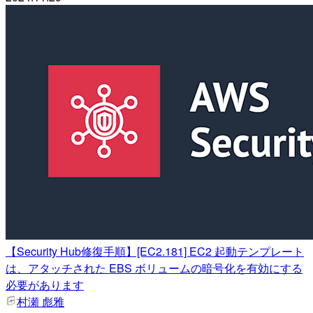
【Security Hub修復手順】[EC2.181] EC2 起動テンプレート
は、アタッチされた EBS ボリュームの暗号化を有効にする
必要があります
村瀬 彪雅