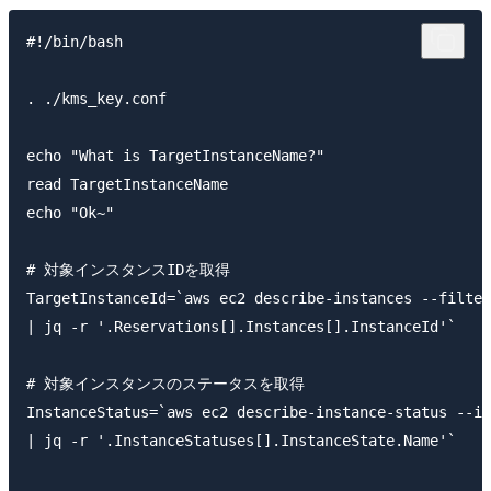
#!/bin/bash

. ./kms_key.conf

echo "What is TargetInstanceName?"

read TargetInstanceName

echo "Ok~"

# 対象インスタンスIDを取得

TargetInstanceId=`aws ec2 describe-instances --filter
| jq -r '.Reservations[].Instances[].InstanceId'`

# 対象インスタンスのステータスを取得

InstanceStatus=`aws ec2 describe-instance-status --in
| jq -r '.InstanceStatuses[].InstanceState.Name'`
