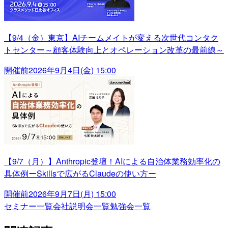
【9/4（金）東京】AIチームメイトが変える次世代コンタク
トセンター～顧客体験向上とオペレーション改革の最前線～
開催前
2026年9月4日(金) 15:00
【9/7（月）】Anthropic登壇！AIによる自治体業務効率化の
具体例ーSkillsで広がるClaudeの使い方ー
開催前
2026年9月7日(月) 15:00
セミナー一覧
会社説明会一覧
勉強会一覧