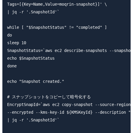
Tags=[{Key=Name,Value=moqrin-snapshot}]' \

| jq -r '.SnapshotId'`

while [ "$SnapshotStatus" != "completed" ]

do

sleep 10

SnapshotStatus=`aws ec2 describe-snapshots --snapshot
echo $SnapshotStatus

done

echo "Snapshot created."

# スナップショットをコピーして暗号化する

EncryptSnapId=`aws ec2 copy-snapshot --source-region 
--encrypted --kms-key-id ${KMSKeyId} --description "S
| jq -r '.SnapshotId'`
