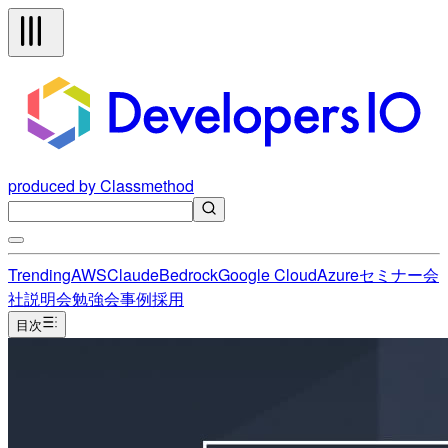
produced by Classmethod
Trending
AWS
Claude
Bedrock
Google Cloud
Azure
セミナー
会
社説明会
勉強会
事例
採用
目次