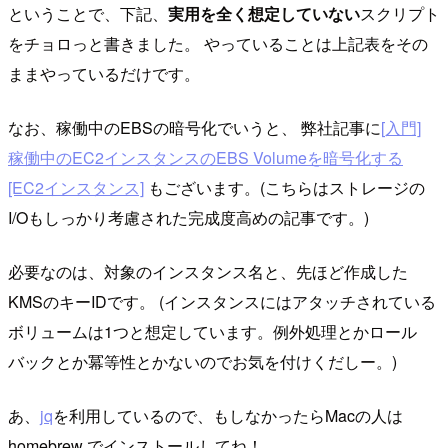
ということで、下記、
実用を全く想定していない
スクリプト
をチョロっと書きました。 やっていることは上記表をその
ままやっているだけです。
なお、稼働中のEBSの暗号化でいうと、 弊社記事に
[入門]
稼働中のEC2インスタンスのEBS Volumeを暗号化する
[EC2インスタンス]
もございます。(こちらはストレージの
I/Oもしっかり考慮された完成度高めの記事です。)
必要なのは、対象のインスタンス名と、先ほど作成した
KMSのキーIDです。 (インスタンスにはアタッチされている
ボリュームは1つと想定しています。例外処理とかロール
バックとか冪等性とかないのでお気を付けくだしー。)
あ、
jq
を利用しているので、もしなかったらMacの人は
homebrew でインストールしてね！