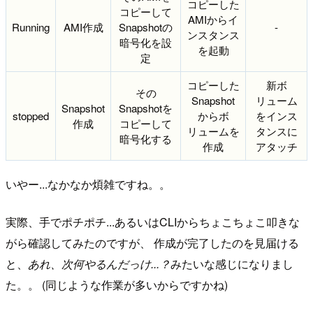
コピーした
コピーして
AMIからイ
Running
AMI作成
Snapshotの
-
ンスタンス
暗号化を設
を起動
定
コピーした
新ボ
その
Snapshot
リューム
Snapshot
Snapshotを
stopped
からボ
をインス
作成
コピーして
リュームを
タンスに
暗号化する
作成
アタッチ
いやー...なかなか煩雑ですね。。
実際、手でポチポチ...あるいはCLIからちょこちょこ叩きな
がら確認してみたのですが、 作成が完了したのを見届ける
と、
あれ、次何やるんだっけ...？
みたいな感じになりまし
た。。 (同じような作業が多いからですかね)