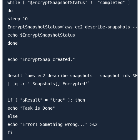
while [ "$EncryptSnapshotStatus" != "completed" ]

do

sleep 10

EncryptSnapshotStatus=`aws ec2 describe-snapshots --s
echo $EncryptSnapshotStatus

done

echo "EncryptSnap created."

Result=`aws ec2 describe-snapshots --snapshot-ids $En
| jq -r '.Snapshots[].Encrypted'`

if [ "$Result" = "true" ]; then

echo "Task is Done"

else

echo "Error! Something wrong..." >&2

fi
