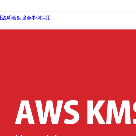
社説明会
勉強会
事例
採用