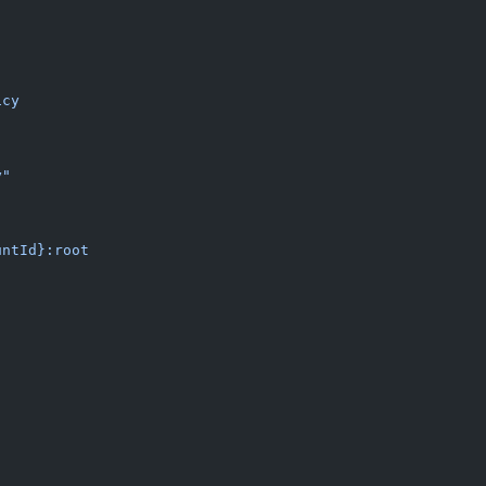
icy
y"
untId}:root