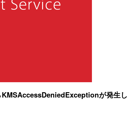
cessDeniedExceptionが発生し