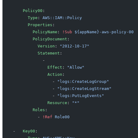
    Policy00
:
      Type
: 
AWS::IAM::Policy
      Properties
:
        PolicyName
: 
!Sub
 ${appName}-aws-policy-00
        PolicyDocument
:
          Version
: 
"2012-10-17"
          Statement
:
            -
              Effect
: 
"Allow"
              Action
:
                - 
"logs:CreateLogGroup"
                - 
"logs:CreateLogStream"
                - 
"logs:PutLogEvents"
              Resource
: 
"*"
        Roles
:
          - 
!Ref
 Role00
-   
Key00
: