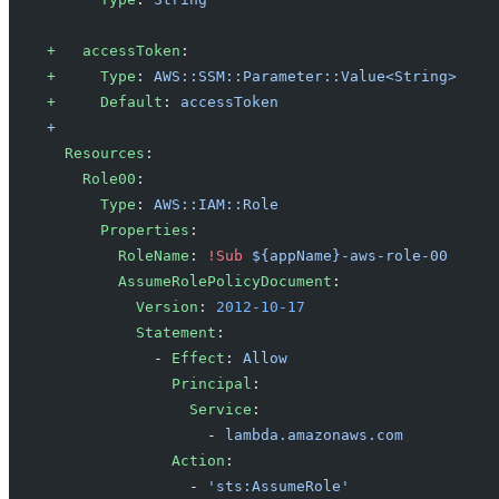
+   accessToken
:
+     Type
: 
AWS::SSM::Parameter::Value<String>
+     Default
: 
accessToken
+
  Resources
:
    Role00
:
      Type
: 
AWS::IAM::Role
      Properties
:
        RoleName
: 
!Sub
 ${appName}-aws-role-00
        AssumeRolePolicyDocument
:
          Version
: 
2012-10-17
          Statement
:
            - 
Effect
: 
Allow
              Principal
:
                Service
:
                  - 
lambda.amazonaws.com
              Action
:
                - 
'sts:AssumeRole'