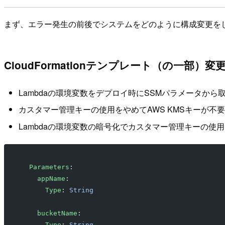
まず、エラー発生の前後でシステムをどのように構成変更をしてい
CloudFormationテンプレート（の一部）変
Lambdaの環境変数をデプロイ時にSSMパラメータか
カスタマー管理キーの使用をやめてAWS KMSキーが不
Lambdaの環境変数の暗号化でカスタマー管理キーの使
  Parameters
:
    appName
:
      Type
: 
String
    bucketName
:
      Type
: 
String