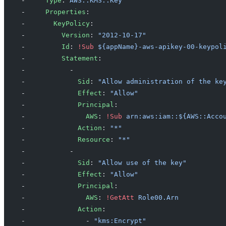
-     
Type
: 
AWS::KMS::Key
-     
Properties
:
-       
KeyPolicy
:
-         
Version
: 
"2012-10-17"
-         
Id
: 
!Sub
 ${appName}-aws-apikey-00-keypol
-         
Statement
:
-           -
-             
Sid
: 
"Allow administration of the ke
-             
Effect
: 
"Allow"
-             
Principal
:
-               
AWS
: 
!Sub
 arn:aws:iam::${AWS::Acco
-             
Action
: 
"*"
-             
Resource
: 
"*"
-           -
-             
Sid
: 
"Allow use of the key"
-             
Effect
: 
"Allow"
-             
Principal
:
-               
AWS
: 
!GetAtt
 Role00.Arn
-             
Action
:
-               - 
"kms:Encrypt"