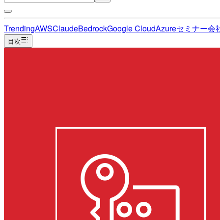
Trending
AWS
Claude
Bedrock
Google Cloud
Azure
セミナー
会
目次