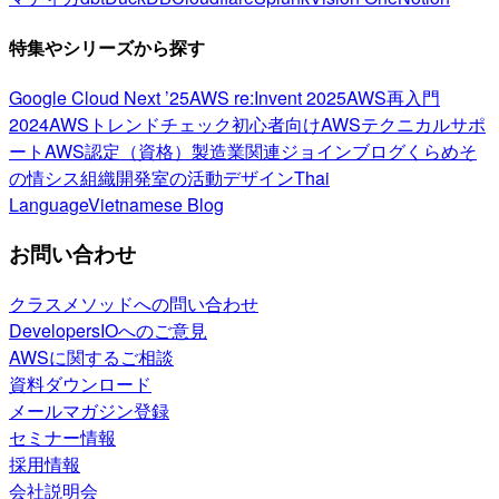
特集やシリーズから探す
Google Cloud Next ’25
AWS re:Invent 2025
AWS再入門
2024
AWSトレンドチェック
初心者向け
AWSテクニカルサポ
ート
AWS認定（資格）
製造業関連
ジョインブログ
くらめそ
の情シス
組織開発室の活動
デザイン
Thai
Language
Vietnamese Blog
お問い合わせ
クラスメソッドへの問い合わせ
DevelopersIOへのご意見
AWSに関するご相談
資料ダウンロード
メールマガジン登録
セミナー情報
採用情報
会社説明会