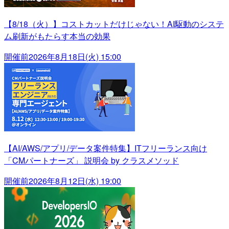
【8/18（火）】コストカットだけじゃない！AI駆動のシステ
ム刷新がもたらす本当の効果
開催前
2026年8月18日(火) 15:00
【AI/AWS/アプリ/データ案件特集】ITフリーランス向け
「CMパートナーズ」 説明会 by クラスメソッド
開催前
2026年8月12日(水) 19:00