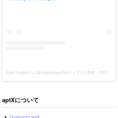
Ryan Naidooさん(@naidooingstuff)がシェアした投稿
-
2018年11月月4日午後5時52分PST
aptXについて
Qualcomm aptX