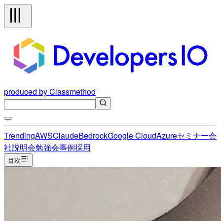
produced by Classmethod
Trending
AWS
Claude
Bedrock
Google Cloud
Azure
セミナー
会
社説明会
勉強会
事例
採用
目次