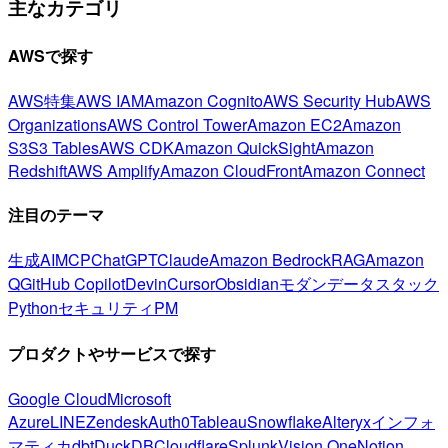
主なカテゴリ
AWSで探す
AWS特集
AWS IAM
Amazon Cognito
AWS Security Hub
AWS
Organizations
AWS Control Tower
Amazon EC2
Amazon
S3
S3 Tables
AWS CDK
Amazon QuickSight
Amazon
Redshift
AWS Amplify
Amazon CloudFront
Amazon Connect
注目のテーマ
生成AI
MCP
ChatGPT
Claude
Amazon Bedrock
RAG
Amazon
Q
GitHub Copilot
Devin
Cursor
Obsidian
モダンデータスタック
Python
セキュリティ
PM
プロダクトやサービスで探す
Google Cloud
Microsoft
Azure
LINE
Zendesk
Auth0
Tableau
Snowflake
Alteryx
インフォ
マティカ
dbt
DuckDB
Cloudflare
Splunk
Vision One
Notion