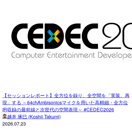
【セッションレポート】全方位を録り、全空間を「実装、再
現」する ～64chAmbisonicsマイクを用いた高精細・全方位
IR収録の最前線と次世代の空間表現～ #CEDEC2026
越井 琢巳 (Koshii Takumi)
2026.07.23