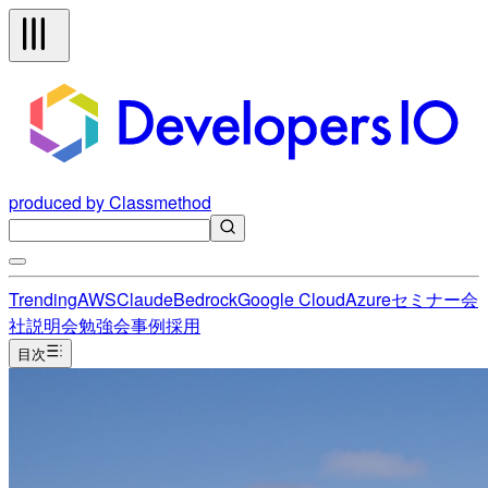
produced by Classmethod
Trending
AWS
Claude
Bedrock
Google Cloud
Azure
セミナー
会
社説明会
勉強会
事例
採用
目次