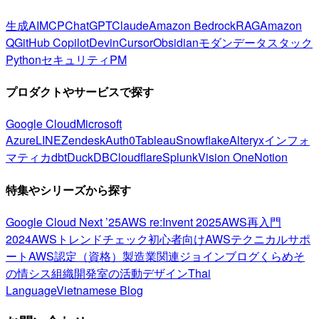
生成AI
MCP
ChatGPT
Claude
Amazon Bedrock
RAG
Amazon
Q
GitHub Copilot
Devin
Cursor
Obsidian
モダンデータスタック
Python
セキュリティ
PM
プロダクトやサービスで探す
Google Cloud
Microsoft
Azure
LINE
Zendesk
Auth0
Tableau
Snowflake
Alteryx
インフォ
マティカ
dbt
DuckDB
Cloudflare
Splunk
Vision One
Notion
特集やシリーズから探す
Google Cloud Next ’25
AWS re:Invent 2025
AWS再入門
2024
AWSトレンドチェック
初心者向け
AWSテクニカルサポ
ート
AWS認定（資格）
製造業関連
ジョインブログ
くらめそ
の情シス
組織開発室の活動
デザイン
Thai
Language
Vietnamese Blog