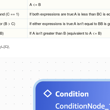
A <= B
and (C == 1)
If both expressions are true:A is less than BC is eq
or (B > C)
If either expressions is true:A isn't equal to BB is 
 B)
If A isn't greater than B (equivalent to A <= B)
니다.