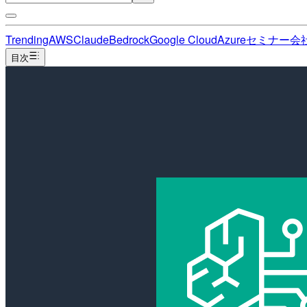
Trending
AWS
Claude
Bedrock
Google Cloud
Azure
セミナー
会
目次