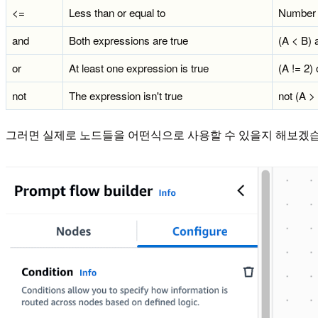
<=
Less than or equal to
Number
and
Both expressions are true
(A < B) 
or
At least one expression is true
(A != 2) 
not
The expression isn't true
not (A >
그러면 실제로 노드들을 어떤식으로 사용할 수 있을지 해보겠습