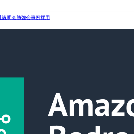
社説明会
勉強会
事例
採用