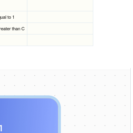
ual to 1
greater than C