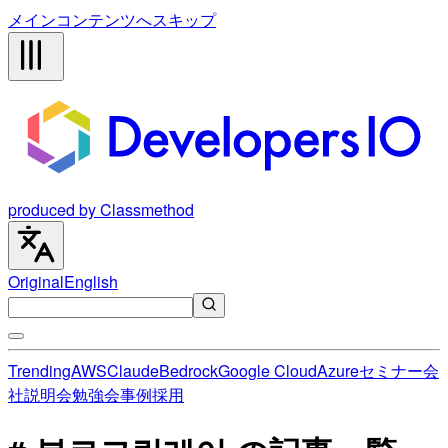
メインコンテンツへスキップ
produced by Classmethod
Original
English
Trending
AWS
Claude
Bedrock
Google Cloud
Azure
セミナー
会
社説明会
勉強会
事例
採用