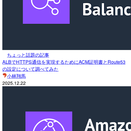
ちょっと話題の記事
ALBでHTTPS通信を実現するためにACM証明書とRoute53
の設定について調べてみた
小林翔馬
2025.12.22