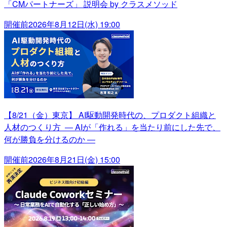
「CMパートナーズ」 説明会 by クラスメソッド
開催前
2026年8月12日(水) 19:00
【8/21（金）東京】 AI駆動開発時代の、プロダクト組織と
人材のつくり方 ― AIが「作れる」を当たり前にした先で、
何が勝負を分けるのか ―
開催前
2026年8月21日(金) 15:00