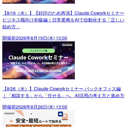
【8/19（水）】【好評のため再演】Claude Coworkセミナー
ビジネス職向け初級編｜日常業務をAIで自動化する「正しい
始め方」
開催前
2026年8月19日(水) 13:00
【8/26（水）】Claude Coworkセミナー バックオフィス編
｜「相談する」から「任せる」へ、AI活用の考え方と進め方
開催前
2026年8月26日(水) 13:00