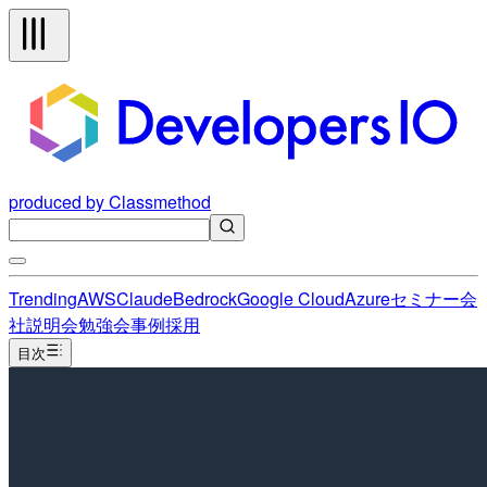
produced by Classmethod
Trending
AWS
Claude
Bedrock
Google Cloud
Azure
セミナー
会
社説明会
勉強会
事例
採用
目次