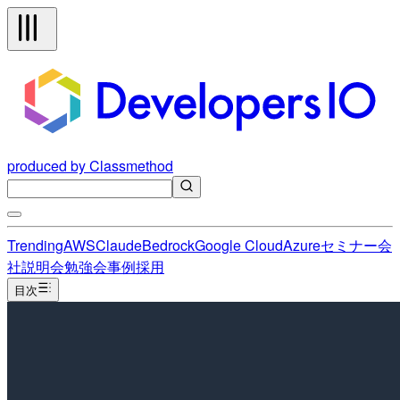
produced by Classmethod
Trending
AWS
Claude
Bedrock
Google Cloud
Azure
セミナー
会
社説明会
勉強会
事例
採用
目次