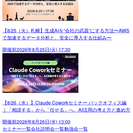
【8/25（火）札幌】生成AIを“会社の武器”にする方法〜AWS
で加速するデータ分析と、安全に導入する仕組み〜
開催前
2026年8月25日(火) 17:30
【8/26（水）】Claude Coworkセミナー バックオフィス編
｜「相談する」から「任せる」へ、AI活用の考え方と進め方
開催前
2026年8月26日(水) 13:00
セミナー一覧
会社説明会一覧
勉強会一覧